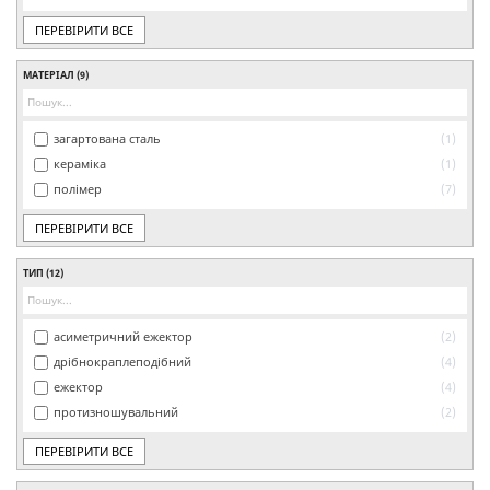
ПЕРЕВІРИТИ ВСЕ
МАТЕРІАЛ
(9)
загартована сталь
1
кераміка
1
полімер
7
ПЕРЕВІРИТИ ВСЕ
ТИП
(12)
асиметричний ежектор
2
дрібнокраплеподібний
4
ежектор
4
протизношувальний
2
ПЕРЕВІРИТИ ВСЕ