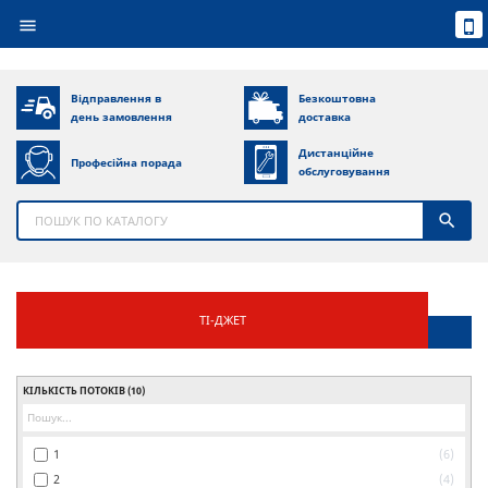

Відправлення в
Безкоштовна
день замовлення
доставка
Дистанційне
Професійна порада
обслуговування

ТІ-ДЖЕТ
КІЛЬКІСТЬ ПОТОКІВ
(10)
1
6
2
4