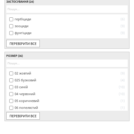
ЗАСТОСУВАННЯ
(24)
гербіциди
6
зооциди
9
фунгіциди
9
ПЕРЕВІРИТИ ВСЕ
РОЗМІР
(36)
02 жовтий
9
025 бузковий
4
03 синій
10
04 червоний
10
05 коричневий
1
06 попелястий
1
08 білий
1
ПЕРЕВІРИТИ ВСЕ