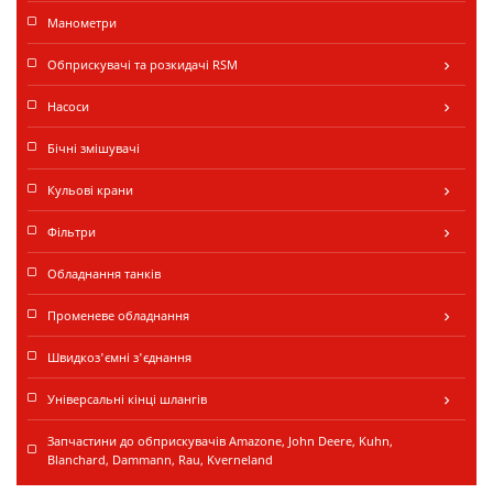
Манометри
Обприскувачі та розкидачі RSM
keyboard_arrow_right
Насоси
keyboard_arrow_right
Бічні змішувачі
Кульові крани
keyboard_arrow_right
Фільтри
keyboard_arrow_right
Обладнання танків
Променеве обладнання
keyboard_arrow_right
Швидкоз'ємні з'єднання
Універсальні кінці шлангів
keyboard_arrow_right
Запчастини до обприскувачів Amazone, John Deere, Kuhn,
Blanchard, Dammann, Rau, Kverneland