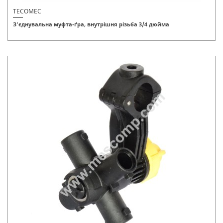
TECOMEC
З'єднувальна муфта-ґра, внутрішня різьба 3/4 дюйма