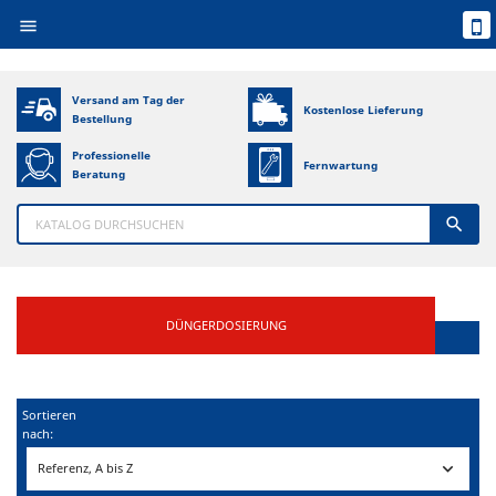

Versand am Tag der
Kostenlose Lieferung
Bestellung
Professionelle
Fernwartung
Beratung

DÜNGERDOSIERUNG
Sortieren
nach:

Referenz, A bis Z