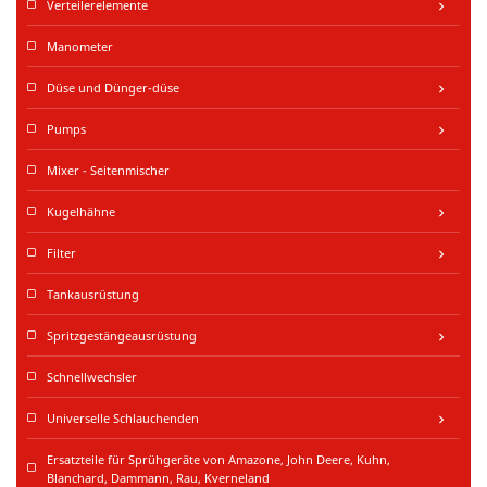
Verteilerelemente
keyboard_arrow_right
Manometer
Düse und Dünger-düse
keyboard_arrow_right
Pumps
keyboard_arrow_right
Mixer - Seitenmischer
Kugelhähne
keyboard_arrow_right
Filter
keyboard_arrow_right
Tankausrüstung
Spritzgestängeausrüstung
keyboard_arrow_right
Schnellwechsler
Universelle Schlauchenden
keyboard_arrow_right
Ersatzteile für Sprühgeräte von Amazone, John Deere, Kuhn,
Blanchard, Dammann, Rau, Kverneland