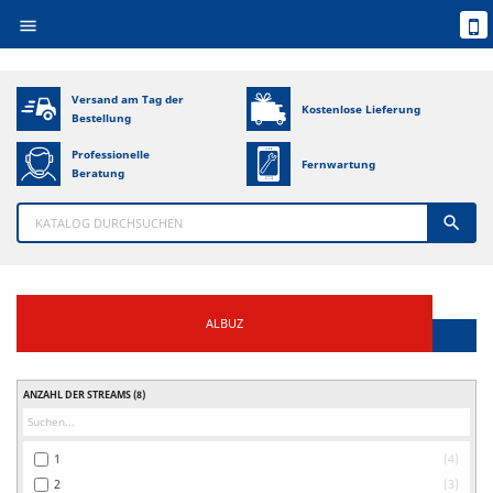

Versand am Tag der
Kostenlose Lieferung
Bestellung
Professionelle
Fernwartung
Beratung

ALBUZ
ANZAHL DER STREAMS
(8)
1
4
2
3