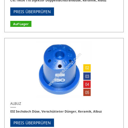
CVI TWIN 110 Injektor Doppelflachstrahldüse, Keramik, Albuz
PREIS ÜBERPRÜFEN
Auf Lager
ALBUZ
ESI Sechsloch Düse, Verschütteter Dünger, Keramik, Albuz
PREIS ÜBERPRÜFEN