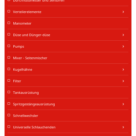
Durchflussmesser und Sensoren
Verteilerelemente
keyboard_arrow_right
Manometer
Düse und Dünger-düse
keyboard_arrow_right
Pumps
keyboard_arrow_right
Mixer - Seitenmischer
Kugelhähne
keyboard_arrow_right
Filter
keyboard_arrow_right
Tankausrüstung
Spritzgestängeausrüstung
keyboard_arrow_right
Schnellwechsler
Universelle Schlauchenden
keyboard_arrow_right