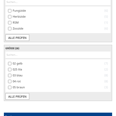
Fungizide
6
Herbizide
5
RSM
1
Zoozide
6
ALLE PRÜFEN
GRÖSSE
(28)
02 gelb
7
025 lila
2
03 blau
8
04 rot
8
05 braun
3
ALLE PRÜFEN