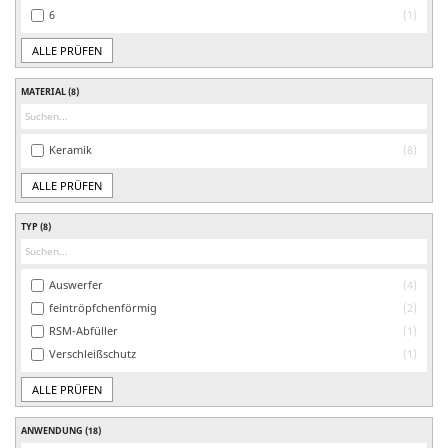
6
1
ALLE PRÜFEN
MATERIAL
(8)
Keramik
8
ALLE PRÜFEN
TYP
(8)
Auswerfer
4
feintröpfchenförmig
2
RSM-Abfüller
1
Verschleißschutz
1
ALLE PRÜFEN
ANWENDUNG
(18)