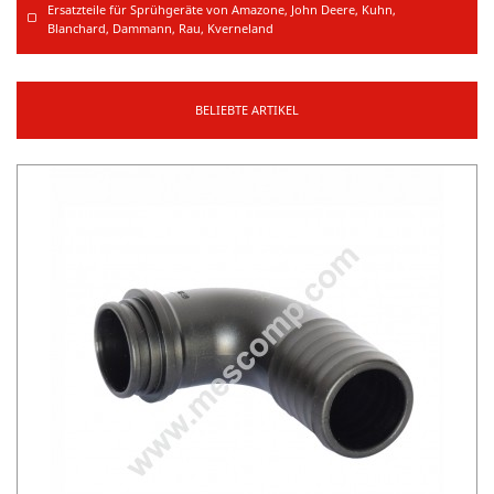
Ersatzteile für Sprühgeräte von Amazone, John Deere, Kuhn,
Blanchard, Dammann, Rau, Kverneland
BELIEBTE ARTIKEL