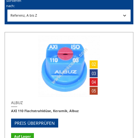
Sortieren
nach:

Referenz, A bis Z
ALBUZ
AXI 110 Flachstrahldüse, Keramik, Albuz
PREIS ÜBERPRÜFEN
Auf Lager