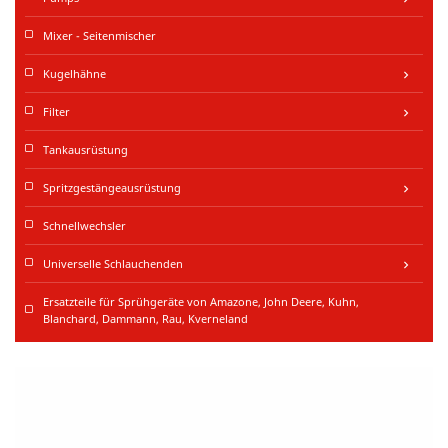
Mixer - Seitenmischer
Kugelhähne
keyboard_arrow_right
Filter
keyboard_arrow_right
Tankausrüstung
Spritzgestängeausrüstung
keyboard_arrow_right
Schnellwechsler
Universelle Schlauchenden
keyboard_arrow_right
Ersatzteile für Sprühgeräte von Amazone, John Deere, Kuhn,
Blanchard, Dammann, Rau, Kverneland