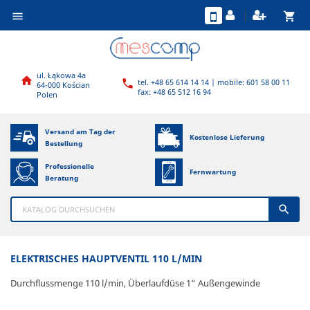
shopping_cart

ul. Łąkowa 4a

tel. +48 65 614 14 14 | mobile: 601 58 00 11

64-000 Kościan
fax: +48 65 512 16 94
Polen
Versand am Tag der
Kostenlose Lieferung
Bestellung
Professionelle
Fernwartung
Beratung

ELEKTRISCHES HAUPTVENTIL 110 L/MIN
Durchflussmenge 110 l/min, Überlaufdüse 1“ Außengewinde