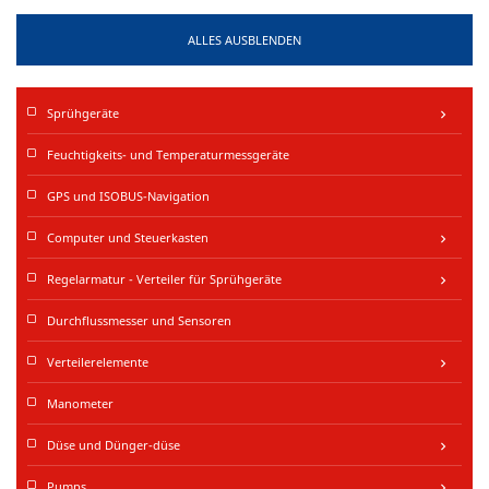
ALLES AUSBLENDEN
Sprühgeräte
keyboard_arrow_right
Feuchtigkeits- und Temperaturmessgeräte
GPS und ISOBUS-Navigation
Computer und Steuerkasten
keyboard_arrow_right
Regelarmatur - Verteiler für Sprühgeräte
keyboard_arrow_right
Durchflussmesser und Sensoren
Verteilerelemente
keyboard_arrow_right
Manometer
Düse und Dünger-düse
keyboard_arrow_right
Pumps
keyboard_arrow_right