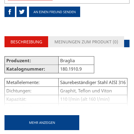
AN EINEN FREUND SENDEN
BESCHREIBUNG
MEINUNGEN ZUM PRODUKT (
0
)
Produzent:
Braglia
Katalognummer:
180.1910.9
Metallelemente:
Säurebeständiger Stahl AISI 316
Dichtungen:
Graphit, Teflon und Viton
Kapazität:
110 l/min (alt 160 l/min)
Maximaler Druck:
40 Bar
Kontrolle:
12-V-Gleichstrommotor
MEHR ANZEIGEN
Ventilüberlauf:
1"