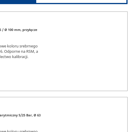
5 / Ø 100 mm, przyłącze
owe koloru srebrnego
16. Odporne na RSM, a
ctwo kalibracji.
rytmiczny 5/25 Bar, Ø 63
owe koloru srebrnego