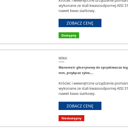
Króciec i wewnętrzne urządzenie pomiar
wykonane ze stali kwasoodpornej AISI 3
nawet kwas siarkowy.
ZOBACZ CENĘ
Dostępny
WIKA
Manometr glicerynowy do opryskiwacza loga
mm, przyłącze tylne,...
Króciec i wewnętrzne urządzenie pomiar
wykonane ze stali kwasoodpornej AISI 3
nawet kwas siarkowy.
ZOBACZ CENĘ
Niedostępny