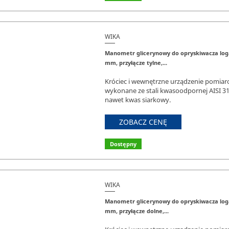
WIKA
Manometr glicerynowy do opryskiwacza loga
mm, przyłącze tylne,...
Króciec i wewnętrzne urządzenie pomiar
wykonane ze stali kwasoodpornej AISI 3
nawet kwas siarkowy.
ZOBACZ CENĘ
Dostępny
WIKA
Manometr glicerynowy do opryskiwacza loga
mm, przyłącze dolne,...