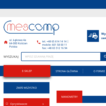
Wy
za
ul. Łąkowa 4a
tel. +48 65 614 14 14 |


64-000 Kościan
mobile: 601 58 00 11
Polska
fax: +48 65 512 16 94
WYSZUKAJ
E-SKLEP
STRONA GŁÓWNA
O FIRMIE
ZWIŃ WSZYSTKO
MANOMETRY
Opryskiwacze
keyboard_arrow_right