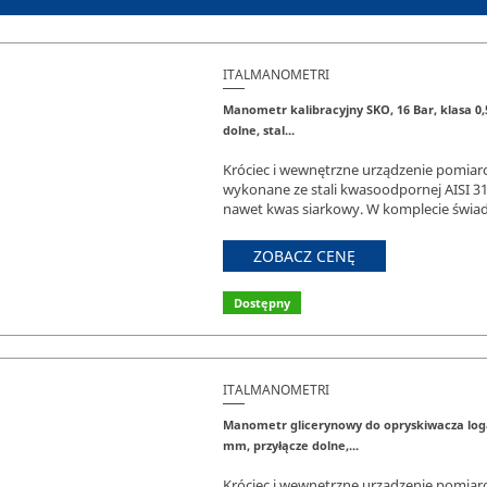
ITALMANOMETRI
Manometr kalibracyjny SKO, 16 Bar, klasa 0,
dolne, stal...
Króciec i wewnętrzne urządzenie pomiar
wykonane ze stali kwasoodpornej AISI 3
nawet kwas siarkowy. W komplecie świade
ZOBACZ CENĘ
Dostępny
ITALMANOMETRI
Manometr glicerynowy do opryskiwacza loga
mm, przyłącze dolne,...
Króciec i wewnętrzne urządzenie pomiar