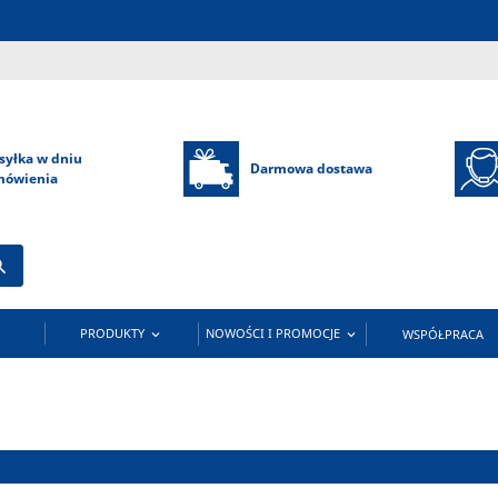
syłka w dniu
Darmowa dostawa
mówienia

PRODUKTY
NOWOŚCI I PROMOCJE
WSPÓŁPRACA

