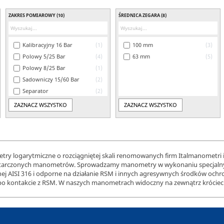
ZAKRES POMIAROWY
(10)
ŚREDNICA ZEGARA
(8)
Kalibracyjny 16 Bar
1
100 mm
3
Polowy 5/25 Bar
4
63 mm
5
Polowy 8/25 Bar
1
Sadowniczy 15/60 Bar
2
Separator
2
ZAZNACZ WSZYSTKO
ZAZNACZ WSZYSTKO
y logarytmiczne o rozciągniętej skali renomowanych firm Italmanometri i
starczonych manometrów. Sprowadzamy manometry w wykonaniu specjalnym
j AISI 316 i odporne na działanie RSM i innych agresywnych środków ochro
po kontakcie z RSM. W naszych manometrach widoczny na zewnątrz króciec 