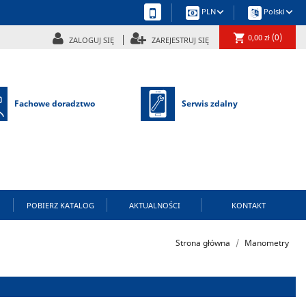
keyboard_arrow_down
keyboard_arrow_down
PLN
Polski
shopping_cart
(0)
0,00 zł
ZALOGUJ SIĘ
ZAREJESTRUJ SIĘ
Fachowe doradztwo
Serwis zdalny
POBIERZ KATALOG
AKTUALNOŚCI
KONTAKT
Strona główna
Manometry