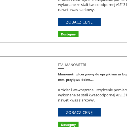
wykonane ze stali kwasoodpornej AISI 3
nawet kwas siarkowy.
ZOBACZ CENĘ
Dostępny
ITALMANOMETRI
Manometr glicerynowy do opryskiwacza loga
mm, przyłącze dolne,...
Króciec i wewnętrzne urządzenie pomiar
wykonane ze stali kwasoodpornej AISI 3
nawet kwas siarkowy.
ZOBACZ CENĘ
Dostępny