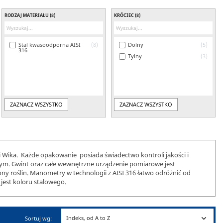
RODZAJ MATERIAŁU
(8)
KRÓCIEC
(8)
Stal kwasoodporna AISI
8
Dolny
5
316
Tylny
3
ZAZNACZ WSZYSTKO
ZAZNACZ WSZYSTKO
 Wika. Każde opakowanie posiada świadectwo kontroli jakości i
. Gwint oraz całe wewnętrzne urządzenie pomiarowe jest
ny roślin. Manometry w technologii z AISI 316 łatwo odróżnić od
jest koloru stalowego.

Indeks, od A to Z
Sortuj wg: