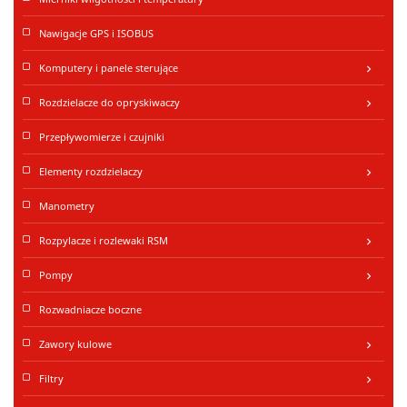
Nawigacje GPS i ISOBUS
Komputery i panele sterujące
keyboard_arrow_right
Rozdzielacze do opryskiwaczy
keyboard_arrow_right
Przepływomierze i czujniki
Elementy rozdzielaczy
keyboard_arrow_right
Manometry
Rozpylacze i rozlewaki RSM
keyboard_arrow_right
Pompy
keyboard_arrow_right
Rozwadniacze boczne
Zawory kulowe
keyboard_arrow_right
Filtry
keyboard_arrow_right