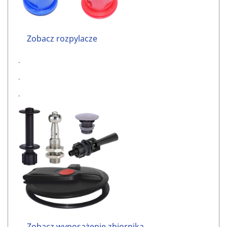
Zobacz rozpylacze
.
.
.
Zobacz
wyposażenie
zbiornika