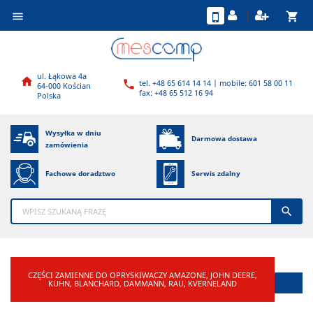
shopping_cart

ul. Łąkowa 4a

tel. +48 65 614 14 14 | mobile: 601 58 00 11

64-000 Kościan
fax: +48 65 512 16 94
Polska
Wysyłka w dniu
Darmowa dostawa
zamówienia
Fachowe doradztwo
Serwis zdalny

CZĘŚCI ZAMIENNE DO OPRYSKIWACZY AMAZONE, JOHN DEERE,
KUHN, BLANCHARD, DAMMANN, RAU, KVERNELAND