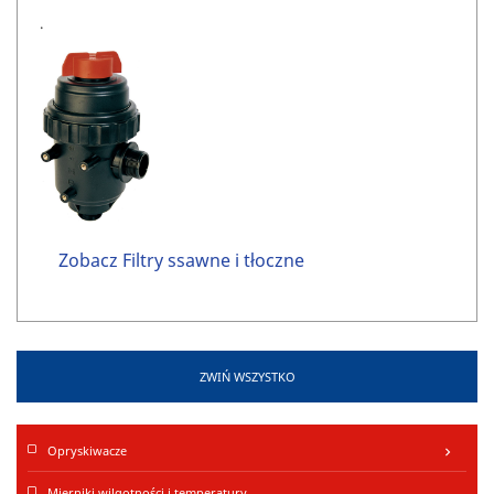
.
Zobacz Filtry ssawne i tłoczne
ZWIŃ WSZYSTKO
Opryskiwacze
keyboard_arrow_right
Mierniki wilgotności i temperatury