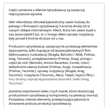
Części zamienne u dilerów opryskiwaczy są zazwyczaj
nieprzyzwoicie wysokie.
Diler rekordzista oferował pięciodrożny zawór kulowy do
jednego z firmowych opryskiwaczy 5 krotnie drożej niż w
naszym sklepie internetowym. Klient, który ten zawór kupił u
nas zaoszczędził 6 tys. zł. U innego dilera oprawy rozpylaczy
były ponad 6 krotnie droższe niż u nas.
Producenci opryskiwaczy zazwyczaj nie produkują elementów
wyposażenia, tylko kupują je od wyspecjalizowanych firm.
Elektrozawory rozdzielaczy (Braglia, Bertolini / Altek, Polmac,
Arag, Tecomec), przepływomierze (Polmac, Arag), pompy i
części do nich (Bertolini, Annovi Reverberi, Comet, Udor)
wielodrożne zawory kulowe (Polmac, Arag), rozwadniacze
(Polmac, Tecomec), oprawy rozpylaczy (Braglia, Arag,
Tecomec), rozpylacze (Tecomec, Albuz, TeeJet, Hypro) filtry i
inny drobny osprzęt wyposażenia zbiornika i belki (Arag,
Tecomec)
Jesteśmy importerami wielu z tych marek, które dostarczają
producentom opryskiwaczy komponenty na pierwszy montaż.
Posiadamy również elementy przewyższające jakością te
stosowane podczas produkcji opryskiwaczy.