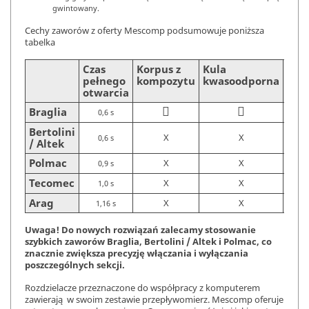
gwintowany.
Cechy zaworów z oferty Mescomp podsumowuje poniższa
tabelka
Czas
Korpus z
Kula
Prz
pełnego
kompozytu
kwasoodporna
pla
otwarcia
Braglia


0,6 s
Bertolini
X
X
0,6 s
/ Altek
Polmac
X
X
0,9 s
Tecomec
X
X
1,0 s
Arag
X
X
1,16 s
Uwaga! Do nowych rozwiązań zalecamy stosowanie
szybkich zaworów Braglia, Bertolini / Altek i Polmac, co
znacznie zwiększa precyzję włączania i wyłączania
poszczególnych sekcji.
Rozdzielacze przeznaczone do współpracy z komputerem
zawierają w swoim zestawie przepływomierz. Mescomp oferuje