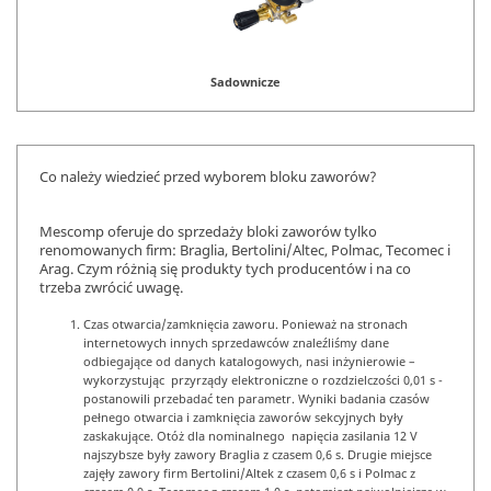
Sadownicze
Co należy wiedzieć przed wyborem bloku zaworów?
Mescomp oferuje do sprzedaży bloki zaworów tylko
renomowanych firm: Braglia, Bertolini/Altec, Polmac, Tecomec i
Arag. Czym różnią się produkty tych producentów i na co
trzeba zwrócić uwagę.
Czas otwarcia/zamknięcia zaworu. Ponieważ na stronach
internetowych innych sprzedawców znaleźliśmy dane
odbiegające od danych katalogowych, nasi inżynierowie –
wykorzystując przyrządy elektroniczne o rozdzielczości 0,01 s -
postanowili przebadać ten parametr. Wyniki badania czasów
pełnego otwarcia i zamknięcia zaworów sekcyjnych były
zaskakujące. Otóż dla nominalnego napięcia zasilania 12 V
najszybsze były zawory Braglia z czasem 0,6 s. Drugie miejsce
zajęły zawory firm Bertolini/Altek z czasem 0,6 s i Polmac z