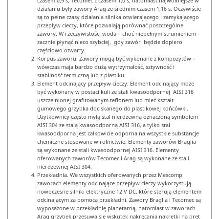
czasem 0,9 s, Tecomec z czasem 1,0 s, natomiast najwolniejsze w
działaniu były zawory Arag ze średnim czasem 1,16 s. Oczywiście
są to pełne czasy działania silnika otwierającego i zamykającego
przepływ cieczy, które pozwalają porównać poszczególne
zawory. W rzeczywistości woda – choć niepełnym strumieniem -
zacznie płynąć nieco szybciej, gdy zawór będzie dopiero
częściowo otwarty.
Korpus zaworu. Zawory mogą być wykonane z kompozytów –
wówczas maja bardzo dużą wytrzymałość, sztywność i
stabilność termiczną lub z plastiku.
Element odcinający przepływ cieczy. Element odcinający może
być wykonany w postaci kuli ze stali kwasoodpornej AISI 316
uszczelnionej grafitowanym teflonem lub mieć kształt
gumowego grzybka dociskanego do plastikowej końcówki.
Użytkownicy często mylą stal nierdzewną oznaczoną symbolem
AISI 304 ze stalą kwasoodporną AISI 316, a tylko stal
kwasoodporna jest całkowicie odporna na wszystkie substancje
chemiczne stosowane w rolnictwie. Elementy zaworów Braglia
są wykonane ze stali kwasoodpornej AISI 316. Elementy
oferowanych zaworów Tecomec i Arag są wykonane ze stali
nierdzewnej AISI 304.
Przekładnia. We wszystkich oferowanych przez Mescomp
zaworach elementy odcinające przepływ cieczy wykorzystują
nowoczesne silniki elektryczne 12 V DC, które sterują elementem
odcinającym za pomocą przekładni. Zawory Braglia i Tecomec są
wyposażone w przekładnię planetarną, natomiast w zaworach
Arag grzybek przesuwa się wskutek nakręcania nakrętki na pręt