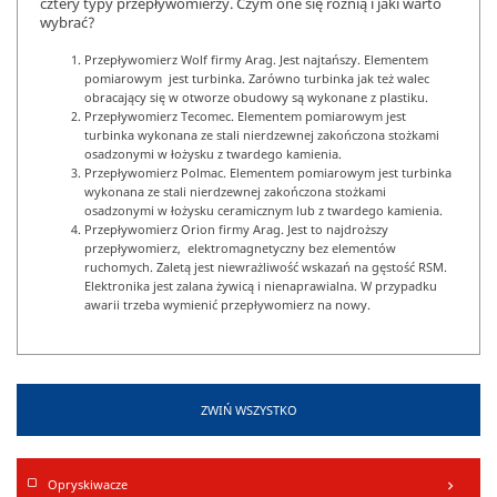
cztery typy przepływomierzy. Czym one się różnią i jaki warto
wybrać?
Przepływomierz Wolf firmy Arag. Jest najtańszy. Elementem
pomiarowym jest turbinka. Zarówno turbinka jak też walec
obracający się w otworze obudowy są wykonane z plastiku.
Przepływomierz Tecomec. Elementem pomiarowym jest
turbinka wykonana ze stali nierdzewnej zakończona stożkami
osadzonymi w łożysku z twardego kamienia.
Przepływomierz Polmac. Elementem pomiarowym jest turbinka
wykonana ze stali nierdzewnej zakończona stożkami
osadzonymi w łożysku ceramicznym lub z twardego kamienia.
Przepływomierz Orion firmy Arag. Jest to najdroższy
przepływomierz, elektromagnetyczny bez elementów
ruchomych. Zaletą jest niewrażliwość wskazań na gęstość RSM.
Elektronika jest zalana żywicą i nienaprawialna. W przypadku
awarii trzeba wymienić przepływomierz na nowy.
ZWIŃ WSZYSTKO
Opryskiwacze
keyboard_arrow_right