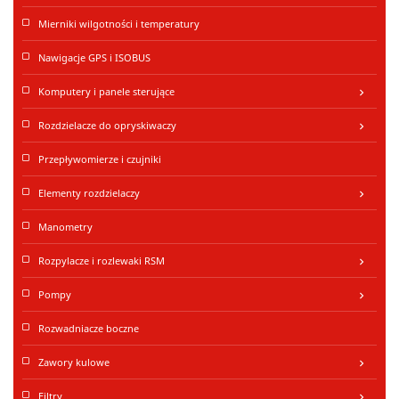
Mierniki wilgotności i temperatury
Nawigacje GPS i ISOBUS
Komputery i panele sterujące
keyboard_arrow_right
Rozdzielacze do opryskiwaczy
keyboard_arrow_right
Przepływomierze i czujniki
Elementy rozdzielaczy
keyboard_arrow_right
Manometry
Rozpylacze i rozlewaki RSM
keyboard_arrow_right
Pompy
keyboard_arrow_right
Rozwadniacze boczne
Zawory kulowe
keyboard_arrow_right
Filtry
keyboard_arrow_right