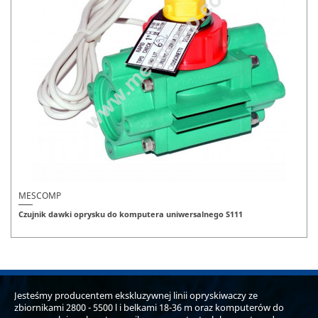
MESCOMP
Czujnik dawki oprysku do komputera uniwersalnego S111
Jesteśmy producentem ekskluzywnej linii opryskiwaczy ze
zbiornikami 2800 - 5500 l i belkami 18-36 m oraz komputerów do