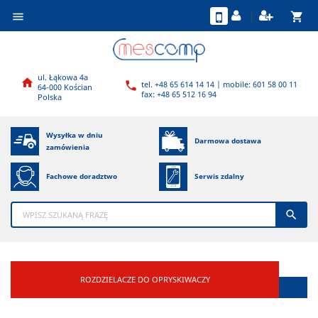
shopping_cart

ul. Łąkowa 4a

tel. +48 65 614 14 14 | mobile: 601 58 00 11

64-000 Kościan
fax: +48 65 512 16 94
Polska
Wysyłka w dniu
Darmowa dostawa
zamówienia
Fachowe doradztwo
Serwis zdalny

ROZDZIELACZE DO OPRYSKIWACZY