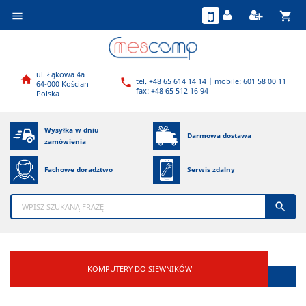
shopping_cart

ul. Łąkowa 4a

tel. +48 65 614 14 14 | mobile: 601 58 00 11

64-000 Kościan
fax: +48 65 512 16 94
Polska
Wysyłka w dniu
Darmowa dostawa
zamówienia
Fachowe doradztwo
Serwis zdalny

KOMPUTERY DO SIEWNIKÓW