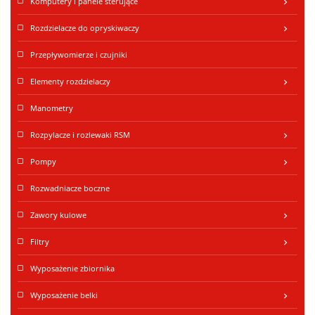
Komputery i panele sterujące
keyboard_arrow_right
Rozdzielacze do opryskiwaczy
keyboard_arrow_right
Przepływomierze i czujniki
Elementy rozdzielaczy
keyboard_arrow_right
Manometry
Rozpylacze i rozlewaki RSM
keyboard_arrow_right
Pompy
keyboard_arrow_right
Rozwadniacze boczne
Zawory kulowe
keyboard_arrow_right
Filtry
keyboard_arrow_right
Wyposażenie zbiornika
Wyposażenie belki
keyboard_arrow_right