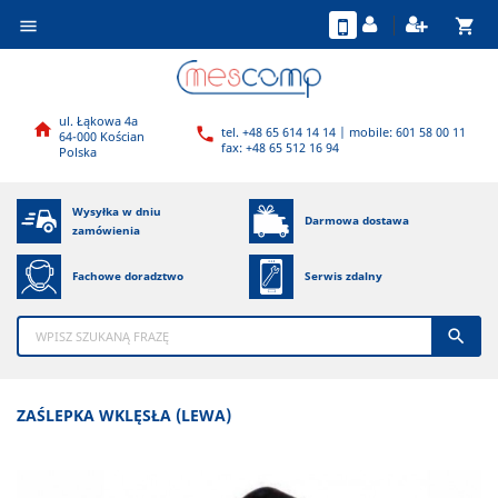
shopping_cart

ul. Łąkowa 4a

tel. +48 65 614 14 14 | mobile: 601 58 00 11

64-000 Kościan
fax: +48 65 512 16 94
Polska
Wysyłka w dniu
Darmowa dostawa
zamówienia
Fachowe doradztwo
Serwis zdalny

ZAŚLEPKA WKLĘSŁA (LEWA)