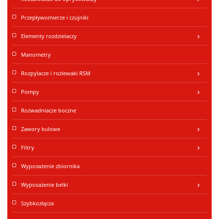
Przepływomierze i czujniki
Elementy rozdzielaczy
keyboard_arrow_right
Manometry
Rozpylacze i rozlewaki RSM
keyboard_arrow_right
Pompy
keyboard_arrow_right
Rozwadniacze boczne
Zawory kulowe
keyboard_arrow_right
Filtry
keyboard_arrow_right
Wyposażenie zbiornika
Wyposażenie belki
keyboard_arrow_right
Szybkozłącza