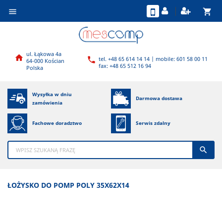
shopping_cart

ul. Łąkowa 4a

tel. +48 65 614 14 14 | mobile: 601 58 00 11

64-000 Kościan
fax: +48 65 512 16 94
Polska
Wysyłka w dniu
Darmowa dostawa
zamówienia
Fachowe doradztwo
Serwis zdalny

ŁOŻYSKO DO POMP POLY 35X62X14