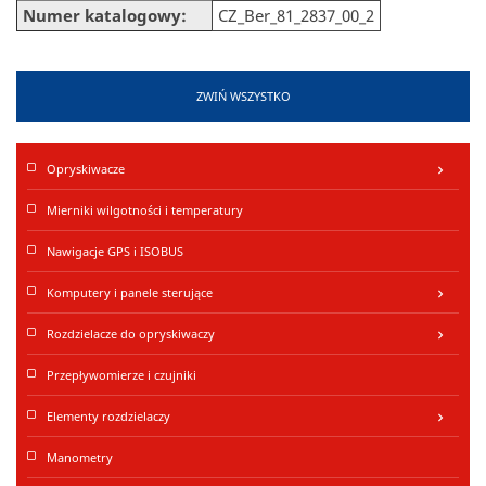
Numer katalogowy:
CZ_Ber_81_2837_00_2
ZWIŃ WSZYSTKO
Opryskiwacze
keyboard_arrow_right
Mierniki wilgotności i temperatury
Nawigacje GPS i ISOBUS
Komputery i panele sterujące
keyboard_arrow_right
Rozdzielacze do opryskiwaczy
keyboard_arrow_right
Przepływomierze i czujniki
Elementy rozdzielaczy
keyboard_arrow_right
Manometry