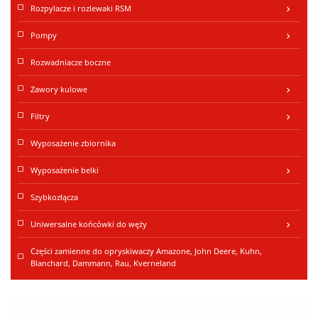
Rozpylacze i rozlewaki RSM
keyboard_arrow_right
Pompy
keyboard_arrow_right
Rozwadniacze boczne
Zawory kulowe
keyboard_arrow_right
Filtry
keyboard_arrow_right
Wyposażenie zbiornika
Wyposażenie belki
keyboard_arrow_right
Szybkozłącza
Uniwersalne końcówki do węży
keyboard_arrow_right
Części zamienne do opryskiwaczy Amazone, John Deere, Kuhn,
Blanchard, Dammann, Rau, Kverneland