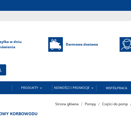
syłka w dniu
Darmowa dostawa
mówienia

PRODUKTY
NOWOŚCI I PROMOCJE
WSPÓŁPRACA


Strona główna
Pompy
Części do pomp
SKOWY KORBOWODU