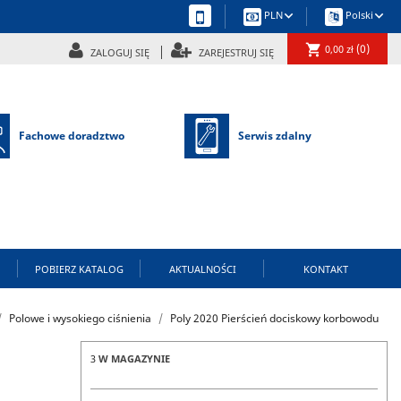
keyboard_arrow_down
keyboard_arrow_down
PLN
Polski
shopping_cart
(0)
0,00 zł
ZALOGUJ SIĘ
ZAREJESTRUJ SIĘ
Fachowe doradztwo
Serwis zdalny
POBIERZ KATALOG
AKTUALNOŚCI
KONTAKT
Polowe i wysokiego ciśnienia
Poly 2020 Pierścień dociskowy korbowodu
3
W MAGAZYNIE