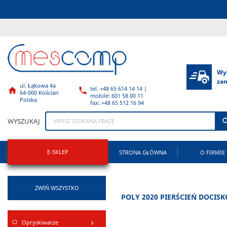
Wy
za
ul. Łąkowa 4a
tel. +48 65 614 14 14 |


64-000 Kościan
mobile: 601 58 00 11
Polska
fax: +48 65 512 16 94
WYSZUKAJ
E-SKLEP
STRONA GŁÓWNA
O FIRMIE
ZWIŃ WSZYSTKO
POLY 2020 PIERŚCIEŃ DOCI
Opryskiwacze
keyboard_arrow_right