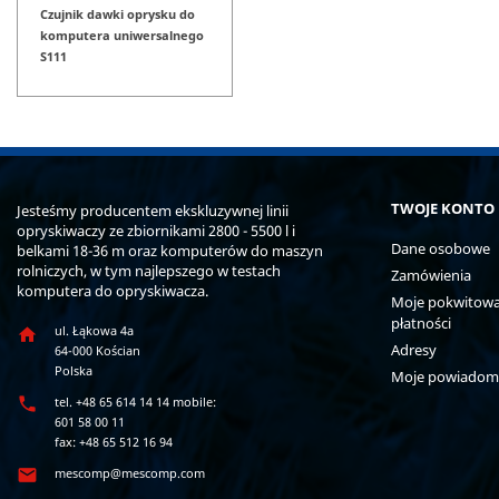
Czujnik dawki oprysku do
komputera uniwersalnego
S111
TWOJE KONTO
Jesteśmy producentem ekskluzywnej linii
opryskiwaczy ze zbiornikami 2800 - 5500 l i
Dane osobowe
belkami 18-36 m oraz komputerów do maszyn
rolniczych, w tym najlepszego w testach
Zamówienia
komputera do opryskiwacza.
Moje pokwitowan
płatności
ul. Łąkowa 4a

Adresy
64-000 Kościan
Polska
Moje powiadom

tel. +48 65 614 14 14 mobile:
601 58 00 11
fax: +48 65 512 16 94

mescomp@mescomp.com