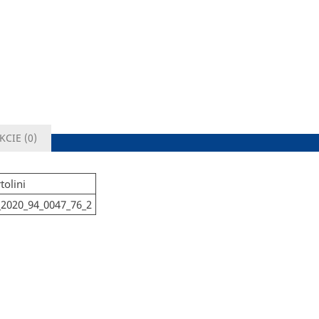
KCIE (
0
)
tolini
2020_94_0047_76_2