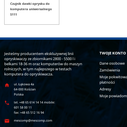
Czujnik dawki oprysku do
komputera uniwersalnego
S111
TWOJE KONTO
Jesteśmy producentem ekskluzywnej linii
opryskiwaczy ze zbiornikami 2800 - 5500 l i
Dane osobowe
belkami 18-36 m oraz komputerów do maszyn
rolniczych, w tym najlepszego w testach
Zamówienia
komputera do opryskiwacza.
Moje pokwitowan
płatności
ul. Łąkowa 4a

Adresy
64-000 Kościan
Polska
Moje powiadom

tel. +48 65 614 14 14 mobile:
601 58 00 11
fax: +48 65 512 16 94

mescomp@mescomp.com