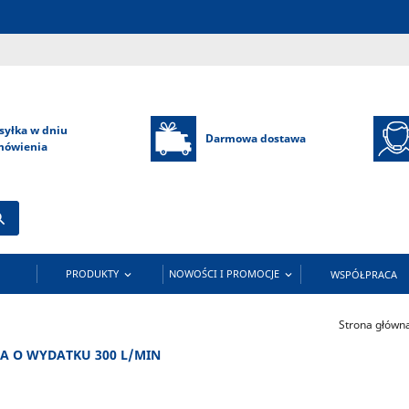
syłka w dniu
Darmowa dostawa
mówienia

PRODUKTY
NOWOŚCI I PROMOCJE
WSPÓŁPRACA


Strona główn
A O WYDATKU 300 L/MIN