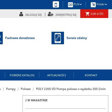
keyboard_arrow_down
keyboard_arrow_down
PLN
Polski
shopping_cart
(0)
0,00 zł
ZALOGUJ SIĘ
ZAREJESTRUJ SIĘ
Fachowe doradztwo
Serwis zdalny
POBIERZ KATALOG
AKTUALNOŚCI
KONTAKT
a
Pompy
Polowe
POLY 2300 VD Pompa polowa o wydatku 300 l/min
2
W MAGAZYNIE