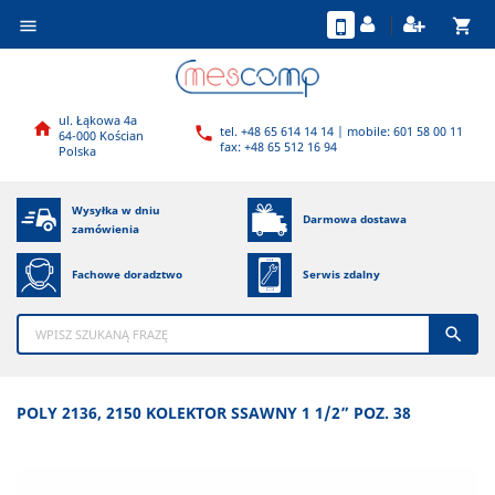
shopping_cart

ul. Łąkowa 4a

tel. +48 65 614 14 14 | mobile: 601 58 00 11

64-000 Kościan
fax: +48 65 512 16 94
Polska
Wysyłka w dniu
Darmowa dostawa
zamówienia
Fachowe doradztwo
Serwis zdalny

POLY 2136, 2150 KOLEKTOR SSAWNY 1 1/2” POZ. 38