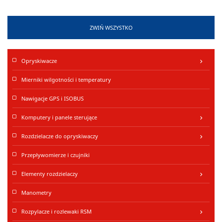
ZWIŃ WSZYSTKO
Opryskiwacze
keyboard_arrow_right
Mierniki wilgotności i temperatury
Nawigacje GPS i ISOBUS
Komputery i panele sterujące
keyboard_arrow_right
Rozdzielacze do opryskiwaczy
keyboard_arrow_right
Przepływomierze i czujniki
Elementy rozdzielaczy
keyboard_arrow_right
Manometry
Rozpylacze i rozlewaki RSM
keyboard_arrow_right