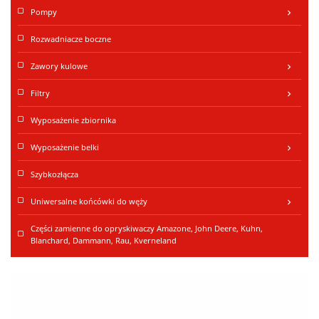
Pompy
keyboard_arrow_right
Rozwadniacze boczne
Zawory kulowe
keyboard_arrow_right
Filtry
keyboard_arrow_right
Wyposażenie zbiornika
Wyposażenie belki
keyboard_arrow_right
Szybkozłącza
Uniwersalne końcówki do węży
keyboard_arrow_right
Części zamienne do opryskiwaczy Amazone, John Deere, Kuhn,
Blanchard, Dammann, Rau, Kverneland