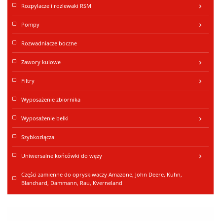
Rozpylacze i rozlewaki RSM
keyboard_arrow_right
Pompy
keyboard_arrow_right
Rozwadniacze boczne
Zawory kulowe
keyboard_arrow_right
Filtry
keyboard_arrow_right
Wyposażenie zbiornika
Wyposażenie belki
keyboard_arrow_right
Szybkozłącza
Uniwersalne końcówki do węży
keyboard_arrow_right
Części zamienne do opryskiwaczy Amazone, John Deere, Kuhn,
Blanchard, Dammann, Rau, Kverneland