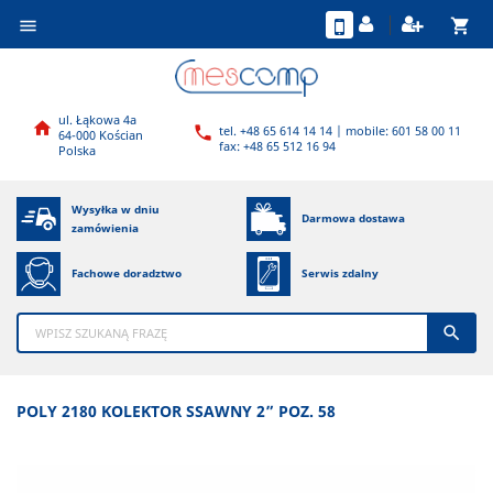
shopping_cart

ul. Łąkowa 4a

tel. +48 65 614 14 14 | mobile: 601 58 00 11

64-000 Kościan
fax: +48 65 512 16 94
Polska
Wysyłka w dniu
Darmowa dostawa
zamówienia
Fachowe doradztwo
Serwis zdalny

POLY 2180 KOLEKTOR SSAWNY 2” POZ. 58