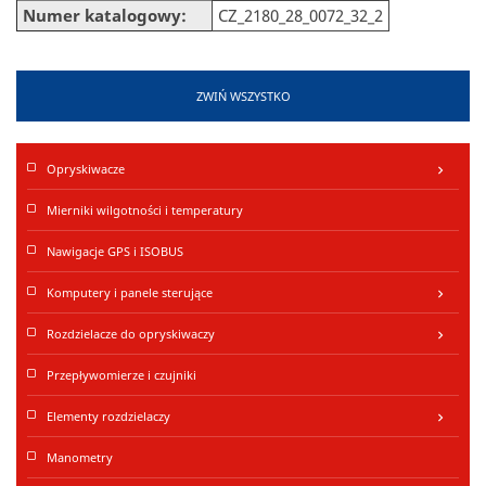
Numer katalogowy:
CZ_2180_28_0072_32_2
ZWIŃ WSZYSTKO
Opryskiwacze
keyboard_arrow_right
Mierniki wilgotności i temperatury
Nawigacje GPS i ISOBUS
Komputery i panele sterujące
keyboard_arrow_right
Rozdzielacze do opryskiwaczy
keyboard_arrow_right
Przepływomierze i czujniki
Elementy rozdzielaczy
keyboard_arrow_right
Manometry