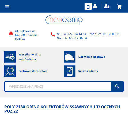
shopping_cart

ul. Łąkowa 4a

tel. +48 65 614 14 14 | mobile: 601 58 00 11

64-000 Kościan
fax: +48 65 512 16 94
Polska
Wysyłka w dniu
Darmowa dostawa
zamówienia
Fachowe doradztwo
Serwis zdalny

POLY 2180 ORING KOLEKTORÓW SSAWNYCH I TŁOCZNYCH
POZ.22