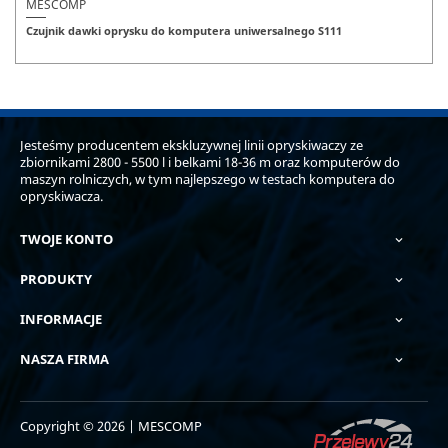
MESCOMP
Czujnik dawki oprysku do komputera uniwersalnego S111
Jesteśmy producentem ekskluzywnej linii opryskiwaczy ze
zbiornikami 2800 - 5500 l i belkami 18-36 m oraz komputerów do
maszyn rolniczych, w tym najlepszego w testach komputera do
opryskiwacza.
TWOJE KONTO

PRODUKTY

INFORMACJE

NASZA FIRMA

Copyright © 2026 | MESCOMP