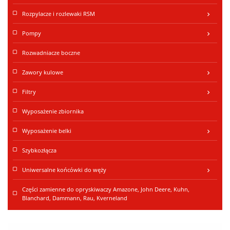
Rozpylacze i rozlewaki RSM
keyboard_arrow_right
Pompy
keyboard_arrow_right
Rozwadniacze boczne
Zawory kulowe
keyboard_arrow_right
Filtry
keyboard_arrow_right
Wyposażenie zbiornika
Wyposażenie belki
keyboard_arrow_right
Szybkozłącza
Uniwersalne końcówki do węży
keyboard_arrow_right
Części zamienne do opryskiwaczy Amazone, John Deere, Kuhn,
Blanchard, Dammann, Rau, Kverneland