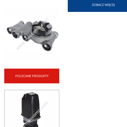
Zestaw zawiera:
Opr
ZOBACZ WIĘCEJ
POLECANE PRODUKTY