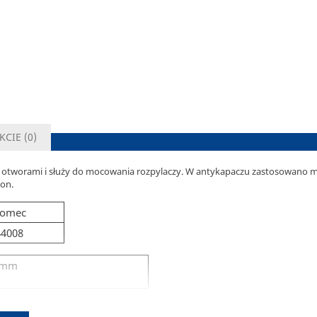
KCIE (
0
)
 otworami i służy do mocowania rozpylaczy. W antykapaczu zastosowano m
on.
comec
44008
 mm
mm