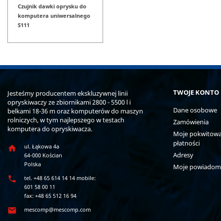
Czujnik dawki oprysku do
komputera uniwersalnego
S111
TWOJE KONTO
Jesteśmy producentem ekskluzywnej linii
opryskiwaczy ze zbiornikami 2800 - 5500 l i
Dane osobowe
belkami 18-36 m oraz komputerów do maszyn
rolniczych, w tym najlepszego w testach
Zamówienia
komputera do opryskiwacza.
Moje pokwitowan
płatności
ul. Łąkowa 4a

Adresy
64-000 Kościan
Polska
Moje powiadom

tel. +48 65 614 14 14 mobile:
601 58 00 11
fax: +48 65 512 16 94

mescomp@mescomp.com