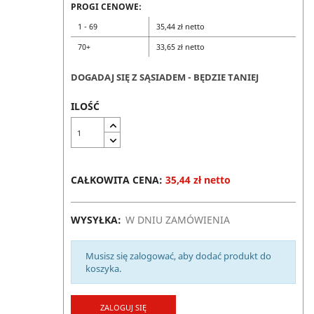
PROGI CENOWE:
1 - 69
35,44 zł netto
70+
33,65 zł netto
DOGADAJ SIĘ Z SĄSIADEM - BĘDZIE TANIEJ
ILOŚĆ
CAŁKOWITA CENA:
35,44 zł netto
WYSYŁKA:
W DNIU ZAMÓWIENIA
Musisz się zalogować, aby dodać produkt do
koszyka.
ZALOGUJ SIĘ