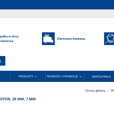
syłka w dniu
Darmowa dostawa
mówienia

PRODUKTY
NOWOŚCI I PROMOCJE
WSPÓŁPRACA


Strona główna
W
ITON, 20 MM, 7 MM