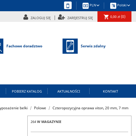
keyboard_arrow_down
keyboard_arrow_down
PLN
Polski
shopping_cart
(0)
0,00 zł
ZALOGUJ SIĘ
ZAREJESTRUJ SIĘ
Fachowe doradztwo
Serwis zdalny
POBIERZ KATALOG
AKTUALNOŚCI
KONTAKT
yposażenie belki
Polowe
Czteropozycyjna oprawa viton, 20 mm, 7 mm
264
W MAGAZYNIE