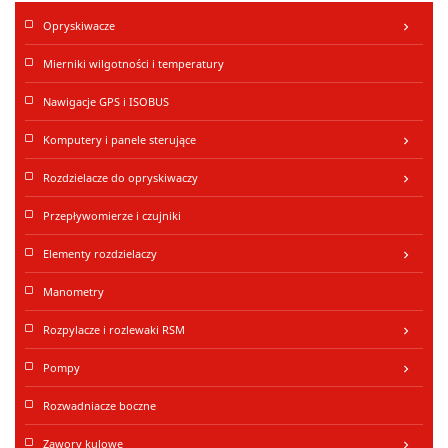
Opryskiwacze
keyboard_arrow_right
Mierniki wilgotności i temperatury
Nawigacje GPS i ISOBUS
Komputery i panele sterujące
keyboard_arrow_right
Rozdzielacze do opryskiwaczy
keyboard_arrow_right
Przepływomierze i czujniki
Elementy rozdzielaczy
keyboard_arrow_right
Manometry
Rozpylacze i rozlewaki RSM
keyboard_arrow_right
Pompy
keyboard_arrow_right
Rozwadniacze boczne
Zawory kulowe
keyboard_arrow_right