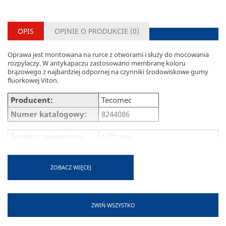
OPIS
OPINIE O PRODUKCIE (
0
)
Oprawa jest montowana na rurce z otworami i służy do mocowania
rozpylaczy. W antykapaczu zastosowano membranę koloru
brązowego z najbardziej odpornej na czynniki środowiskowe gumy
fluorkowej Viton.
Producent:
Tecomec
Numer katalogowy:
8244086
Średnica zewnętrzna
1/2” mm
rurki:
Otwór w rurce:
10 mm
ZOBACZ WIĘCEJ
Zestaw zawiera:
Oprawa z oringiem i śrubką
Inox
ZWIŃ WSZYSTKO