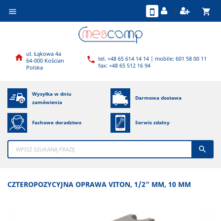
shopping_cart

ul. Łąkowa 4a

tel. +48 65 614 14 14 | mobile: 601 58 00 11

64-000 Kościan
fax: +48 65 512 16 94
Polska
Wysyłka w dniu
Darmowa dostawa
zamówienia
Fachowe doradztwo
Serwis zdalny

CZTEROPOZYCYJNA OPRAWA VITON, 1/2” MM, 10 MM