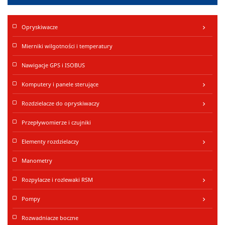
Opryskiwacze
keyboard_arrow_right
Mierniki wilgotności i temperatury
Nawigacje GPS i ISOBUS
Komputery i panele sterujące
keyboard_arrow_right
Rozdzielacze do opryskiwaczy
keyboard_arrow_right
Przepływomierze i czujniki
Elementy rozdzielaczy
keyboard_arrow_right
Manometry
Rozpylacze i rozlewaki RSM
keyboard_arrow_right
Pompy
keyboard_arrow_right
Rozwadniacze boczne