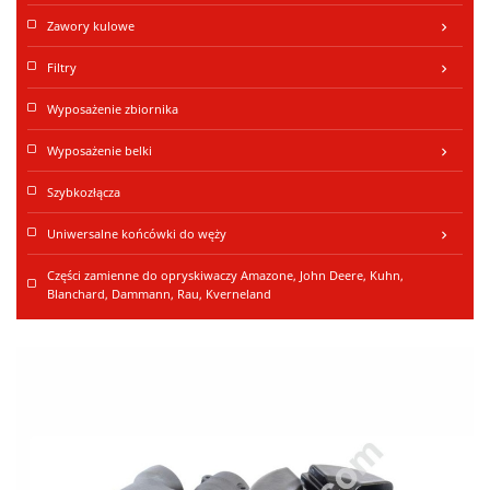
Zawory kulowe
keyboard_arrow_right
Filtry
keyboard_arrow_right
Wyposażenie zbiornika
Wyposażenie belki
keyboard_arrow_right
Szybkozłącza
Uniwersalne końcówki do węży
keyboard_arrow_right
Części zamienne do opryskiwaczy Amazone, John Deere, Kuhn,
Blanchard, Dammann, Rau, Kverneland