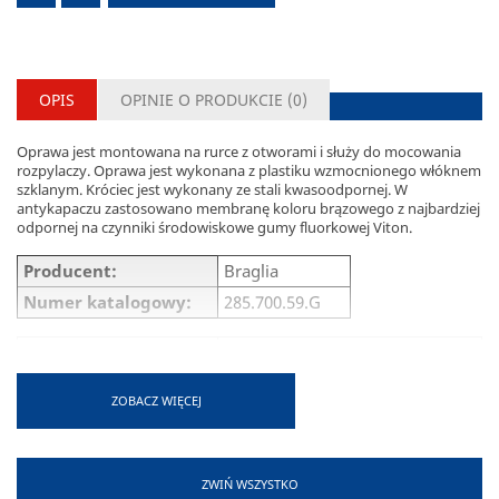
OPIS
OPINIE O PRODUKCIE (
0
)
Oprawa jest montowana na rurce z otworami i służy do mocowania
rozpylaczy. Oprawa jest wykonana z plastiku wzmocnionego włóknem
szklanym. Króciec jest wykonany ze stali kwasoodpornej. W
antykapaczu zastosowano membranę koloru brązowego z najbardziej
odpornej na czynniki środowiskowe gumy fluorkowej Viton.
Producent:
Braglia
Numer katalogowy:
285.700.59.G
Króciec:
Stal kwasoodporna
Średnica zewnętrzna
1/2”
rurki:
ZOBACZ WIĘCEJ
Otwór w rurce:
7 mm
Zestaw zawiera:
Oprawa z oringiem i śrubką
Inox
ZWIŃ WSZYSTKO