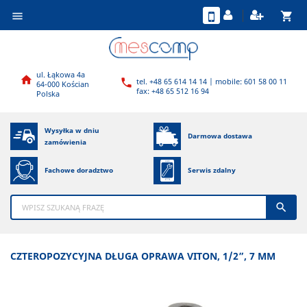
shopping_cart

ul. Łąkowa 4a

tel. +48 65 614 14 14 | mobile: 601 58 00 11

64-000 Kościan
fax: +48 65 512 16 94
Polska
Wysyłka w dniu
Darmowa dostawa
zamówienia
Fachowe doradztwo
Serwis zdalny

CZTEROPOZYCYJNA DŁUGA OPRAWA VITON, 1/2”, 7 MM