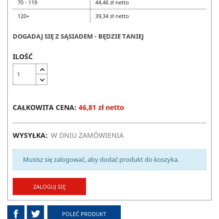
70 - 119
44,46 zł netto
120+
39,34 zł netto
DOGADAJ SIĘ Z SĄSIADEM - BĘDZIE TANIEJ
ILOŚĆ
CAŁKOWITA CENA:
46,81 zł netto
WYSYŁKA:
W DNIU ZAMÓWIENIA
Musisz się zalogować, aby dodać produkt do koszyka.
ZALOGUJ SIĘ
POLEĆ PRODUKT