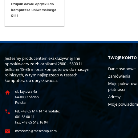
Czujnik dawki oprysku do
komputera uniwersalnego
S111
TWOJE KONTO
Jesteśmy producentem ekskluzywnej linii
opryskiwaczy ze zbiornikami 2800 - 5500 l i
Dane osobowe
belkami 18-36 m oraz komputerów do maszyn
rolniczych, w tym najlepszego w testach
Zamówienia
komputera do opryskiwacza.
Moje pokwitowan
płatności
ul. Łąkowa 4a

Adresy
64-000 Kościan
Polska
Moje powiadom

tel. +48 65 614 14 14 mobile:
601 58 00 11
fax: +48 65 512 16 94

mescomp@mescomp.com