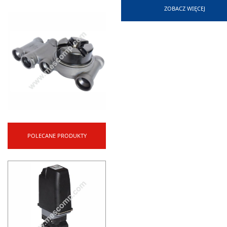
Otwór w rurce:
7 
ZOBACZ WIĘCEJ
Zestaw zawiera:
Opr
POLECANE PRODUKTY