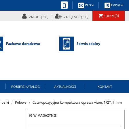
keyboard_arrow_down
keyboard_arrow_down
PLN
Polski
shopping_cart
(0)
0,00 zł
ZALOGUJ SIĘ
ZAREJESTRUJ SIĘ
Fachowe doradztwo
Serwis zdalny
POBIERZ KATALOG
AKTUALNOŚCI
KONTAKT
 belki
Polowe
Czteropozycyjna kompaktowa oprawa viton, 1/2”, 7 mm
95
W MAGAZYNIE