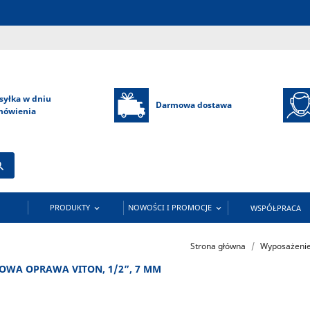
syłka w dniu
Darmowa dostawa
mówienia

PRODUKTY
NOWOŚCI I PROMOCJE
WSPÓŁPRACA


Strona główna
Wyposażenie
WA OPRAWA VITON, 1/2”, 7 MM