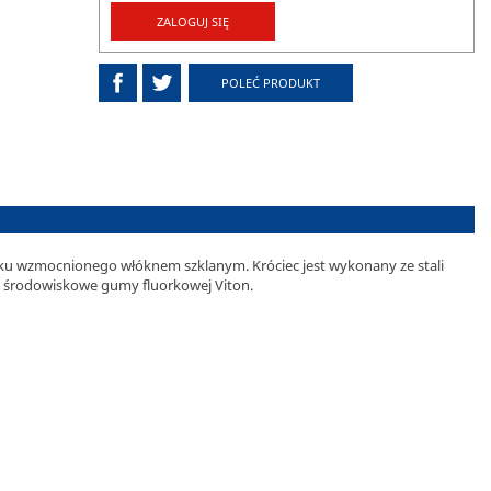
ZALOGUJ SIĘ
POLEĆ PRODUKT
iku wzmocnionego włóknem szklanym. Króciec jest wykonany ze stali
 środowiskowe gumy fluorkowej Viton.