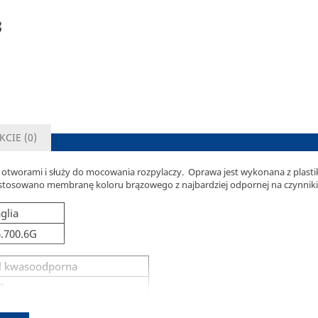
KCIE (
0
)
otworami i służy do mocowania rozpylaczy. Oprawa jest wykonana z plast
tosowano membranę koloru brązowego z najbardziej odpornej na czynniki
glia
.700.6G
al kwasoodporna
”