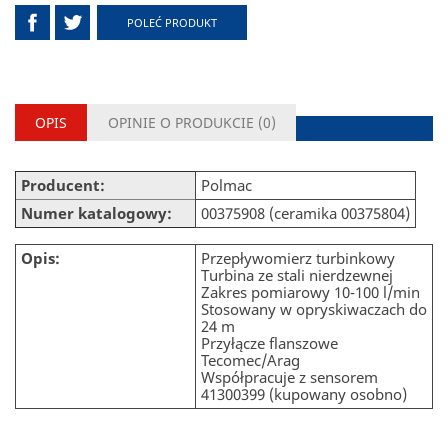
POLEĆ PRODUKT
OPIS
OPINIE O PRODUKCIE (
0
)
Producent:
Polmac
Numer katalogowy:
00375908 (ceramika 00375804)
Opis:
Przepływomierz turbinkowy
Turbina ze stali nierdzewnej
Zakres pomiarowy 10-100 l/min
Stosowany w opryskiwaczach do
24 m
Przyłącze flanszowe
Tecomec/Arag
Współpracuje z sensorem
41300399 (kupowany osobno)