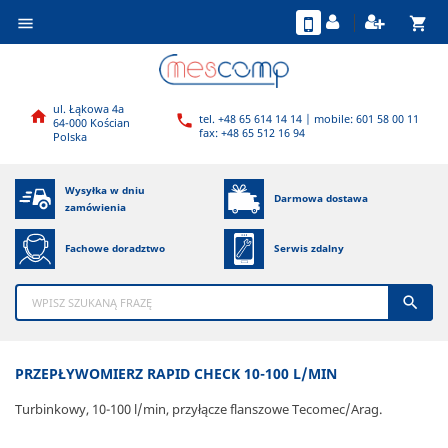
shopping_cart

ul. Łąkowa 4a

tel. +48 65 614 14 14 | mobile: 601 58 00 11

64-000 Kościan
fax: +48 65 512 16 94
Polska
Wysyłka w dniu
Darmowa dostawa
zamówienia
Fachowe doradztwo
Serwis zdalny

PRZEPŁYWOMIERZ RAPID CHECK 10-100 L/MIN
Turbinkowy, 10-100 l/min, przyłącze flanszowe Tecomec/Arag.