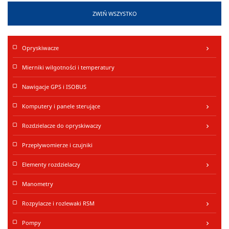
ZWIŃ WSZYSTKO
Opryskiwacze
keyboard_arrow_right
Mierniki wilgotności i temperatury
Nawigacje GPS i ISOBUS
Komputery i panele sterujące
keyboard_arrow_right
Rozdzielacze do opryskiwaczy
keyboard_arrow_right
Przepływomierze i czujniki
Elementy rozdzielaczy
keyboard_arrow_right
Manometry
Rozpylacze i rozlewaki RSM
keyboard_arrow_right
Pompy
keyboard_arrow_right