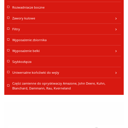
Rozwadniacze boczne
Zawory kulowe
keyboard_arrow_right
Filtry
keyboard_arrow_right
Wyposażenie zbiornika
Wyposażenie belki
keyboard_arrow_right
Szybkozłącza
Uniwersalne końcówki do węży
keyboard_arrow_right
Części zamienne do opryskiwaczy Amazone, John Deere, Kuhn,
Blanchard, Dammann, Rau, Kverneland