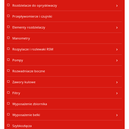
Rozdzielacze do opryskiwaczy
keyboard_arrow_right
Przepływomierze i czujniki
Elementy rozdzielaczy
keyboard_arrow_right
Manometry
Rozpylacze i rozlewaki RSM
keyboard_arrow_right
Pompy
keyboard_arrow_right
Rozwadniacze boczne
Zawory kulowe
keyboard_arrow_right
Filtry
keyboard_arrow_right
Wyposażenie zbiornika
Wyposażenie belki
keyboard_arrow_right
Szybkozłącza