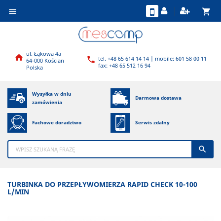
shopping_cart

ul. Łąkowa 4a

tel. +48 65 614 14 14 | mobile: 601 58 00 11

64-000 Kościan
fax: +48 65 512 16 94
Polska
Wysyłka w dniu
Darmowa dostawa
zamówienia
Fachowe doradztwo
Serwis zdalny

TURBINKA DO PRZEPŁYWOMIERZA RAPID CHECK 10-100
L/MIN