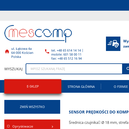
Wy
za
ul. Łąkowa 4a
tel. +48 65 614 14 14 |


64-000 Kościan
mobile: 601 58 00 11
Polska
fax: +48 65 512 16 94
WYSZUKAJ
E-SKLEP
STRONA GŁÓWNA
O FIRMIE
ZWIŃ WSZYSTKO
SENSOR PRĘDKOŚCI DO KOM
Średnica czujnika Ø 18 mm, strefa
Opryskiwacze
keyboard_arrow_right