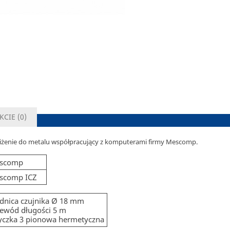
KCIE (
0
)
liżenie do metalu współpracujący z komputerami firmy Mescomp.
scomp
scomp ICZ
dnica czujnika Ø 18 mm
ewód długości 5 m
yczka 3 pionowa hermetyczna