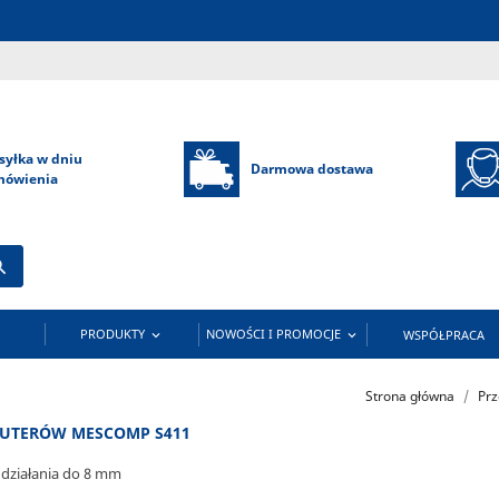
syłka w dniu
Darmowa dostawa
mówienia

PRODUKTY
NOWOŚCI I PROMOCJE
WSPÓŁPRACA


Strona główna
Prz
PUTERÓW MESCOMP S411
 działania do 8 mm