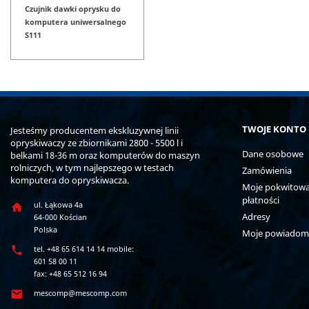
Czujnik dawki oprysku do
komputera uniwersalnego
S111
TWOJE KONTO
Jesteśmy producentem ekskluzywnej linii
opryskiwaczy ze zbiornikami 2800 - 5500 l i
Dane osobowe
belkami 18-36 m oraz komputerów do maszyn
rolniczych, w tym najlepszego w testach
Zamówienia
komputera do opryskiwacza.
Moje pokwitowan
płatności
ul. Łąkowa 4a

Adresy
64-000 Kościan
Polska
Moje powiadom

tel. +48 65 614 14 14 mobile:
601 58 00 11
fax: +48 65 512 16 94

mescomp@mescomp.com