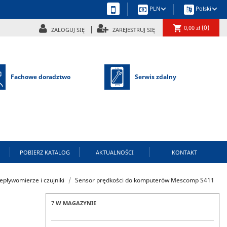
keyboard_arrow_down
keyboard_arrow_down
PLN
Polski
shopping_cart
(0)
0,00 zł
ZALOGUJ SIĘ
ZAREJESTRUJ SIĘ
Fachowe doradztwo
Serwis zdalny
POBIERZ KATALOG
AKTUALNOŚCI
KONTAKT
epływomierze i czujniki
Sensor prędkości do komputerów Mescomp S411
7
W MAGAZYNIE