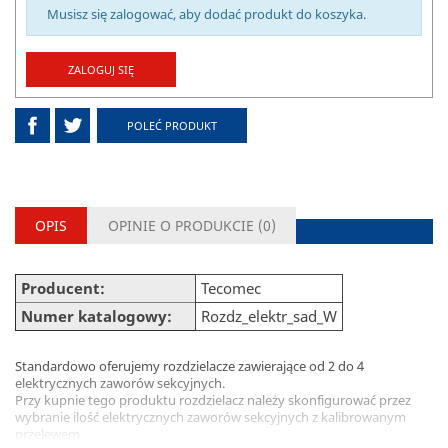
Musisz się zalogować, aby dodać produkt do koszyka.
ZALOGUJ SIĘ
POLEĆ PRODUKT
OPIS
OPINIE O PRODUKCIE (
0
)
Producent:
Tecomec
Numer katalogowy:
Rozdz_elektr_sad_W
Standardowo oferujemy rozdzielacze zawierające od 2 do 4
elektrycznych zaworów sekcyjnych.
Przy kupnie tego produktu rozdzielacz należy skonfigurować przez
wybranie ilość elektrycznych zaworów sekcyjnych z kalibrowanym
przelewem.