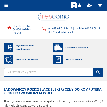
shopping_cart

ul. Łąkowa 4a

tel. +48 65 614 14 14 | mobile: 601 58 00 11

64-000 Kościan
fax: +48 65 512 16 94
Polska
Wysyłka w dniu
Darmowa dostawa
zamówienia
Fachowe doradztwo
Serwis zdalny

SADOWNICZY ROZDZIELACZ ELEKTRYCZNY DO KOMPUTERA
Z PRZEPŁYWOMIERZEM WOLF
Elektryczne zawory główny i regulacji ciśnienia, przepływomierz Wolf, 2
lub 4 elektryczne zawory sekcyjne.