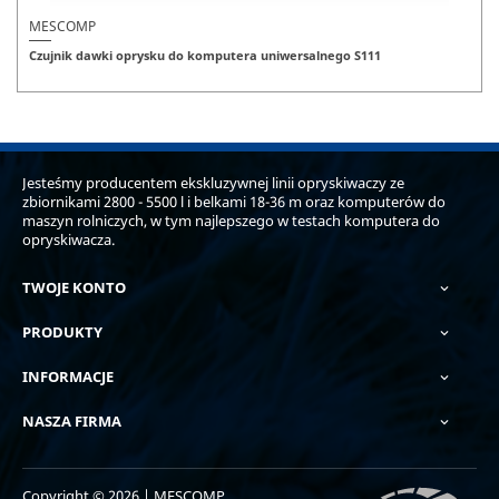
MESCOMP
Czujnik dawki oprysku do komputera uniwersalnego S111
Jesteśmy producentem ekskluzywnej linii opryskiwaczy ze
zbiornikami 2800 - 5500 l i belkami 18-36 m oraz komputerów do
maszyn rolniczych, w tym najlepszego w testach komputera do
opryskiwacza.
TWOJE KONTO

PRODUKTY

INFORMACJE

NASZA FIRMA

Copyright © 2026 | MESCOMP