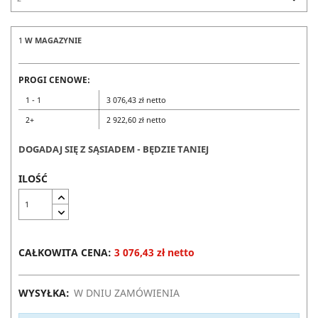
1
W MAGAZYNIE
PROGI CENOWE:
1 - 1
3 076,43 zł netto
2+
2 922,60 zł netto
DOGADAJ SIĘ Z SĄSIADEM - BĘDZIE TANIEJ
ILOŚĆ
CAŁKOWITA CENA:
3 076,43 zł netto
WYSYŁKA:
W DNIU ZAMÓWIENIA