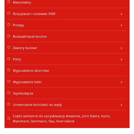
Manometry
Rozpylacze i rozlewaki RSM
keyboard_arrow_right
Pompy
keyboard_arrow_right
Rozwadniacze boczne
Zawory kulowe
keyboard_arrow_right
Filtry
keyboard_arrow_right
Wyposażenie zbiornika
Wyposażenie belki
keyboard_arrow_right
Szybkozłącza
Uniwersalne końcówki do węży
keyboard_arrow_right
Części zamienne do opryskiwaczy Amazone, John Deere, Kuhn,
Blanchard, Dammann, Rau, Kverneland