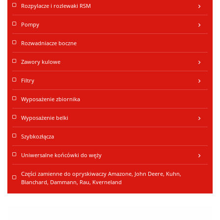
Rozpylacze i rozlewaki RSM
keyboard_arrow_right
Pompy
keyboard_arrow_right
Rozwadniacze boczne
Zawory kulowe
keyboard_arrow_right
Filtry
keyboard_arrow_right
Wyposażenie zbiornika
Wyposażenie belki
keyboard_arrow_right
Szybkozłącza
Uniwersalne końcówki do węży
keyboard_arrow_right
Części zamienne do opryskiwaczy Amazone, John Deere, Kuhn,
Blanchard, Dammann, Rau, Kverneland