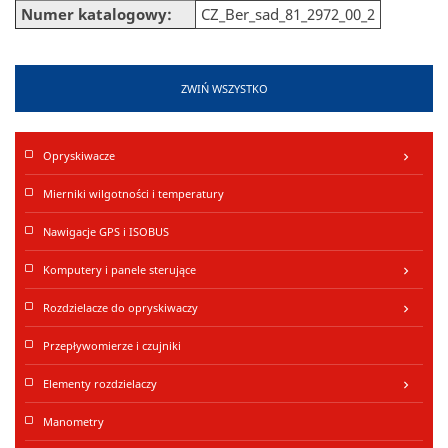
Numer katalogowy:
CZ_Ber_sad_81_2972_00_2
ZWIŃ WSZYSTKO
Opryskiwacze
keyboard_arrow_right
Mierniki wilgotności i temperatury
Nawigacje GPS i ISOBUS
Komputery i panele sterujące
keyboard_arrow_right
Rozdzielacze do opryskiwaczy
keyboard_arrow_right
Przepływomierze i czujniki
Elementy rozdzielaczy
keyboard_arrow_right
Manometry