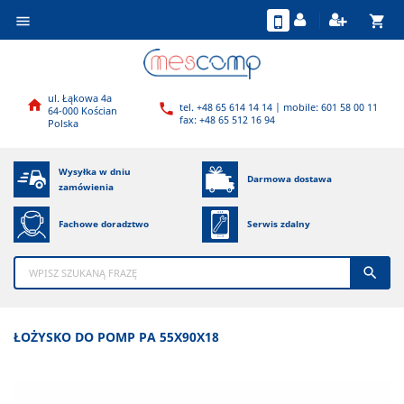
shopping_cart

ul. Łąkowa 4a

tel. +48 65 614 14 14 | mobile: 601 58 00 11

64-000 Kościan
fax: +48 65 512 16 94
Polska
Wysyłka w dniu
Darmowa dostawa
zamówienia
Fachowe doradztwo
Serwis zdalny

ŁOŻYSKO DO POMP PA 55X90X18