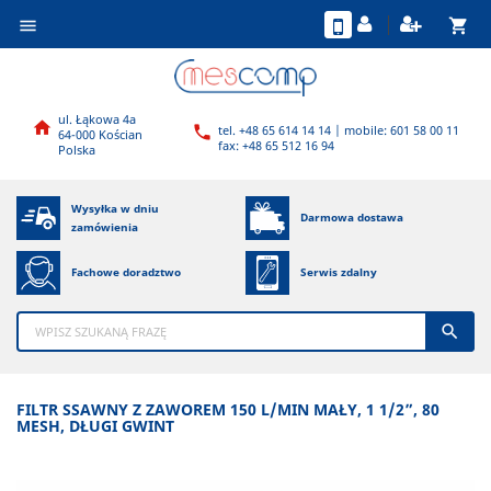
shopping_cart

ul. Łąkowa 4a

tel. +48 65 614 14 14 | mobile: 601 58 00 11

64-000 Kościan
fax: +48 65 512 16 94
Polska
Wysyłka w dniu
Darmowa dostawa
zamówienia
Fachowe doradztwo
Serwis zdalny

FILTR SSAWNY Z ZAWOREM 150 L/MIN MAŁY, 1 1/2”, 80
MESH, DŁUGI GWINT