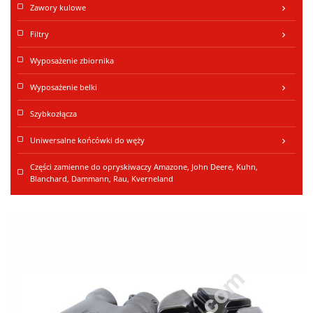
Zawory kulowe
keyboard_arrow_right
Filtry
keyboard_arrow_right
Wyposażenie zbiornika
Wyposażenie belki
keyboard_arrow_right
Szybkozłącza
Uniwersalne końcówki do węży
keyboard_arrow_right
Części zamienne do opryskiwaczy Amazone, John Deere, Kuhn,
Blanchard, Dammann, Rau, Kverneland