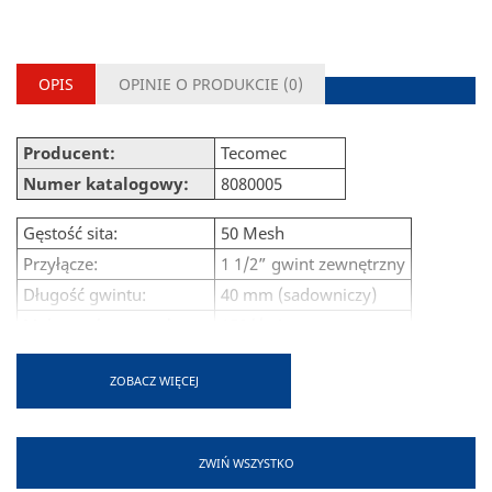
OPIS
OPINIE O PRODUKCIE (
0
)
Producent:
Tecomec
Numer katalogowy:
8080005
Gęstość sita:
50 Mesh
Przyłącze:
1 1/2” gwint zewnętrzny
Długość gwintu:
40 mm (sadowniczy)
Maksymalny przepływ:
150 l/min
Wkład:
79 mm x 109 mm
f
ZOBACZ WIĘCEJ
Oring obudowy:
G00001062
Automatyczny zawór do
Tak
czyszczenia:
ZWIŃ WSZYSTKO
Pokrętło do
Tak
odblokowania zaworu: