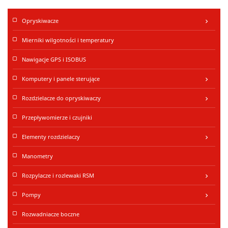
Wejście ssące do
Tak
napełniania z zewnątrz
Opryskiwacze
keyboard_arrow_right
Mierniki wilgotności i temperatury
Nawigacje GPS i ISOBUS
Komputery i panele sterujące
keyboard_arrow_right
Rozdzielacze do opryskiwaczy
keyboard_arrow_right
Przepływomierze i czujniki
Elementy rozdzielaczy
keyboard_arrow_right
Manometry
Rozpylacze i rozlewaki RSM
keyboard_arrow_right
Pompy
keyboard_arrow_right
Rozwadniacze boczne