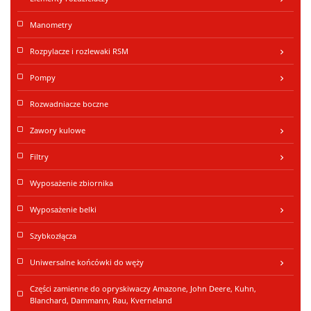
Manometry
Rozpylacze i rozlewaki RSM
keyboard_arrow_right
Pompy
keyboard_arrow_right
Rozwadniacze boczne
Zawory kulowe
keyboard_arrow_right
Filtry
keyboard_arrow_right
Wyposażenie zbiornika
Wyposażenie belki
keyboard_arrow_right
Szybkozłącza
Uniwersalne końcówki do węży
keyboard_arrow_right
Części zamienne do opryskiwaczy Amazone, John Deere, Kuhn,
Blanchard, Dammann, Rau, Kverneland