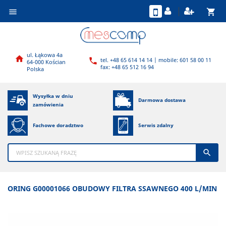
shopping_cart

ul. Łąkowa 4a

tel. +48 65 614 14 14 | mobile: 601 58 00 11

64-000 Kościan
fax: +48 65 512 16 94
Polska
Wysyłka w dniu
Darmowa dostawa
zamówienia
Fachowe doradztwo
Serwis zdalny

ORING G00001066 OBUDOWY FILTRA SSAWNEGO 400 L/MIN