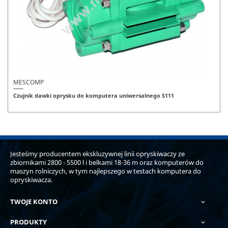
MESCOMP
Czujnik dawki oprysku do komputera uniwersalnego S111
Jesteśmy producentem ekskluzywnej linii opryskiwaczy ze
zbiornikami 2800 - 5500 l i belkami 18-36 m oraz komputerów do
maszyn rolniczych, w tym najlepszego w testach komputera do
opryskiwacza.
TWOJE KONTO

PRODUKTY
