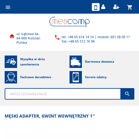
shopping_cart

ul. Łąkowa 4a

tel. +48 65 614 14 14 | mobile: 601 58 00 11

64-000 Kościan
fax: +48 65 512 16 94
Polska
Wysyłka w dniu
Darmowa dostawa
zamówienia
Fachowe doradztwo
Serwis zdalny

MĘSKI ADAPTER, GWINT WEWNĘTRZNY 1”