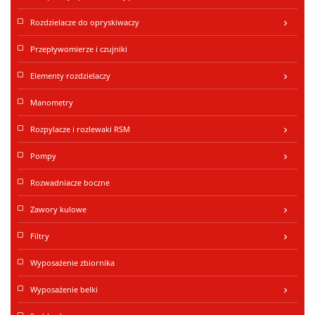
Rozdzielacze do opryskiwaczy
keyboard_arrow_right
Przepływomierze i czujniki
Elementy rozdzielaczy
keyboard_arrow_right
Manometry
Rozpylacze i rozlewaki RSM
keyboard_arrow_right
Pompy
keyboard_arrow_right
Rozwadniacze boczne
Zawory kulowe
keyboard_arrow_right
Filtry
keyboard_arrow_right
Wyposażenie zbiornika
Wyposażenie belki
keyboard_arrow_right