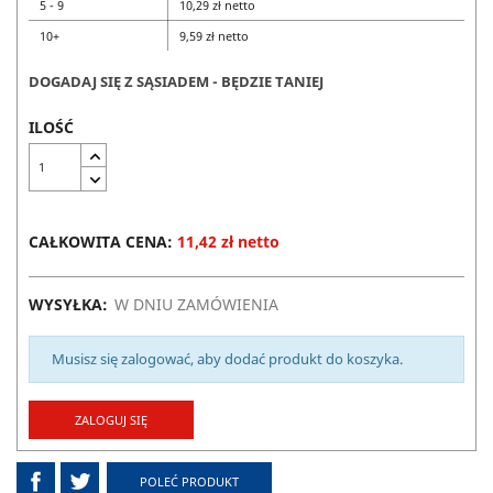
5 - 9
10,29 zł netto
10+
9,59 zł netto
DOGADAJ SIĘ Z SĄSIADEM - BĘDZIE TANIEJ
ILOŚĆ
CAŁKOWITA CENA:
11,42 zł netto
WYSYŁKA:
W DNIU ZAMÓWIENIA
Musisz się zalogować, aby dodać produkt do koszyka.
ZALOGUJ SIĘ
POLEĆ PRODUKT