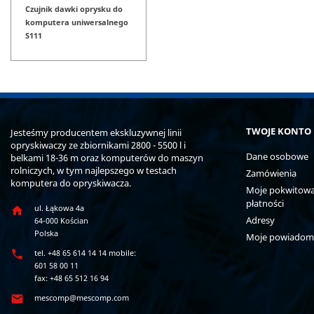
Czujnik dawki oprysku do
komputera uniwersalnego
S111
TWOJE KONTO
Jesteśmy producentem ekskluzywnej linii
opryskiwaczy ze zbiornikami 2800 - 5500 l i
Dane osobowe
belkami 18-36 m oraz komputerów do maszyn
rolniczych, w tym najlepszego w testach
Zamówienia
komputera do opryskiwacza.
Moje pokwitowan
płatności
ul. Łąkowa 4a

Adresy
64-000 Kościan
Polska
Moje powiadom

tel. +48 65 614 14 14 mobile:
601 58 00 11
fax: +48 65 512 16 94

mescomp@mescomp.com