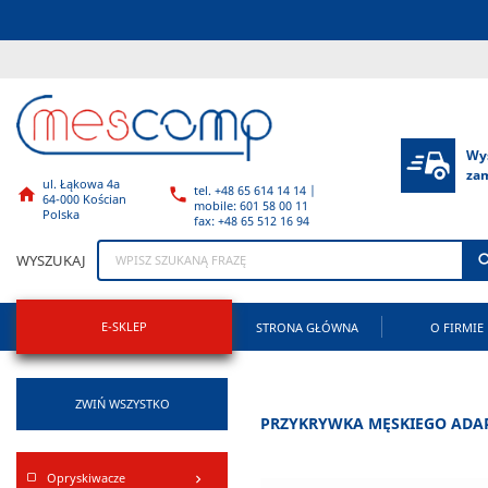
Wy
za
ul. Łąkowa 4a
tel. +48 65 614 14 14 |


64-000 Kościan
mobile: 601 58 00 11
Polska
fax: +48 65 512 16 94
WYSZUKAJ
E-SKLEP
STRONA GŁÓWNA
O FIRMIE
ZWIŃ WSZYSTKO
PRZYKRYWKA MĘSKIEGO ADAP
Opryskiwacze
keyboard_arrow_right