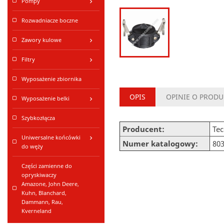
Pompy
keyboard_arrow_right
Rozwadniacze boczne
Zawory kulowe
keyboard_arrow_right
Filtry
keyboard_arrow_right
Wyposażenie zbiornika
OPIS
OPINIE O PRODU
Wyposażenie belki
keyboard_arrow_right
Szybkozłącza
Producent:
Te
Uniwersalne końcówki
keyboard_arrow_right
Numer katalogowy:
80
do węży
Części zamienne do
opryskiwaczy
Amazone, John Deere,
Kuhn, Blanchard,
Dammann, Rau,
Kverneland