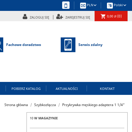
keyboard_arrow_down
keyboard_arrow_down
PLN
Polski
shopping_cart
(0)
0,00 zł
ZALOGUJ SIĘ
ZAREJESTRUJ SIĘ
Fachowe doradztwo
Serwis zdalny
POBIERZ KATALOG
AKTUALNOŚCI
KONTAKT
Strona główna
Szybkozłącza
Przykrywka męskiego adaptera 1 1/4”
10
W MAGAZYNIE