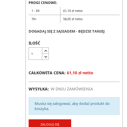
PROGI CENOWE:
1 - 69
61,10 zł netto
70+
58,05 zł netto
DOGADAJ SIĘ Z SĄSIADEM - BĘDZIE TANIEJ
ILOŚĆ
CAŁKOWITA CENA:
61,10 zł netto
WYSYŁKA:
W DNIU ZAMÓWIENIA
Musisz się zalogować, aby dodać produkt do
koszyka.
ZALOGUJ SIĘ