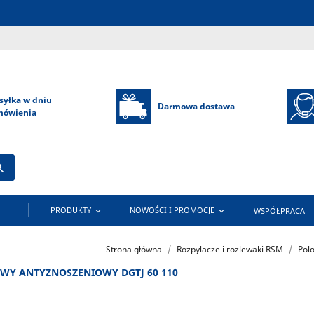
syłka w dniu
Darmowa dostawa
mówienia

PRODUKTY
NOWOŚCI I PROMOCJE
WSPÓŁPRACA


Strona główna
Rozpylacze i rozlewaki RSM
Pol
WY ANTYZNOSZENIOWY DGTJ 60 110