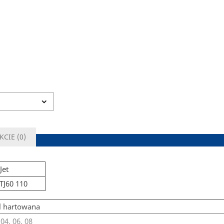
KCIE (
0
)
Jet
TJ60 110
l hartowana
 04, 06, 08