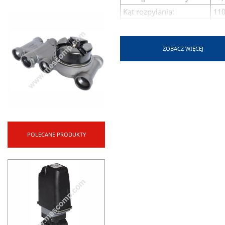
Kąt rozpylania:
110
Kąt miedzy
60°
strumieniami :
Odporność na wiatr:
ZOBACZ WIĘCEJ
do 
Zalecane ciśnienie:
2 -
Mocowanie:
Ko
Wysokość:
17
Zalecane filtry:
(03
Minimalna wysokość
50
belki:
POLECANE PRODUKTY
Zastosowanie:
Do 
Zalety:
Dwa
Wyp