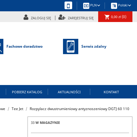
keyboard_arrow_down
keyboard_arrow_down
PLN
Polski
shopping_cart
(0)
0,00 zł
ZALOGUJ SIĘ
ZAREJESTRUJ SIĘ
Fachowe doradztwo
Serwis zdalny
POBIERZ KATALOG
AKTUALNOŚCI
KONTAKT
owe
Tee Jet
Rozpylacz dwustrumieniowy antyznoszeniowy DGTJ 60 110
33
W MAGAZYNIE