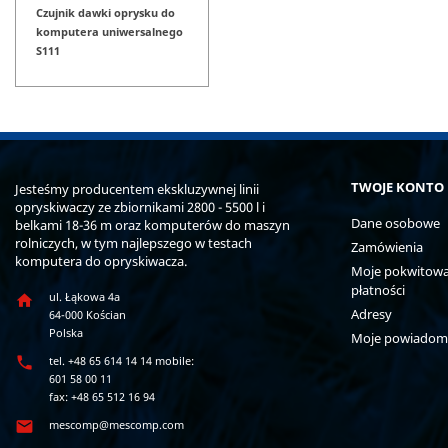
Czujnik dawki oprysku do
komputera uniwersalnego
S111
TWOJE KONTO
Jesteśmy producentem ekskluzywnej linii
opryskiwaczy ze zbiornikami 2800 - 5500 l i
Dane osobowe
belkami 18-36 m oraz komputerów do maszyn
rolniczych, w tym najlepszego w testach
Zamówienia
komputera do opryskiwacza.
Moje pokwitowan
płatności
ul. Łąkowa 4a

Adresy
64-000 Kościan
Polska
Moje powiadom

tel. +48 65 614 14 14 mobile:
601 58 00 11
fax: +48 65 512 16 94

mescomp@mescomp.com