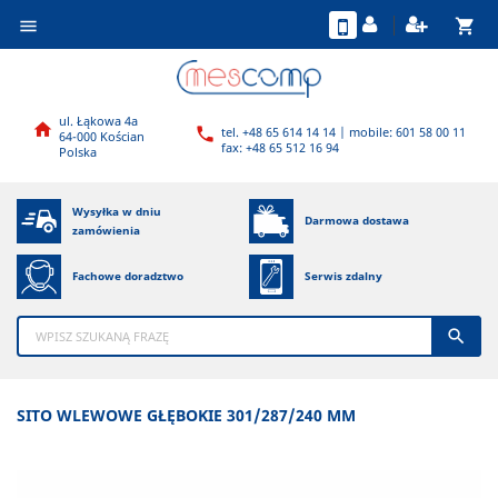
shopping_cart

ul. Łąkowa 4a

tel. +48 65 614 14 14 | mobile: 601 58 00 11

64-000 Kościan
fax: +48 65 512 16 94
Polska
Wysyłka w dniu
Darmowa dostawa
zamówienia
Fachowe doradztwo
Serwis zdalny

SITO WLEWOWE GŁĘBOKIE 301/287/240 MM