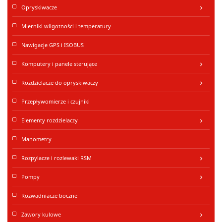
Opryskiwacze
keyboard_arrow_right
Mierniki wilgotności i temperatury
Nawigacje GPS i ISOBUS
Komputery i panele sterujące
keyboard_arrow_right
Rozdzielacze do opryskiwaczy
keyboard_arrow_right
Przepływomierze i czujniki
Elementy rozdzielaczy
keyboard_arrow_right
Manometry
Rozpylacze i rozlewaki RSM
keyboard_arrow_right
Pompy
keyboard_arrow_right
Rozwadniacze boczne
Zawory kulowe
keyboard_arrow_right