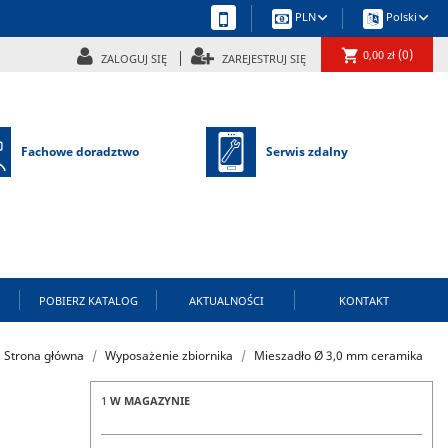
keyboard_arrow_down
keyboard_arrow_down
PLN
Polski
shopping_cart
(0)
0,00 zł
ZALOGUJ SIĘ
ZAREJESTRUJ SIĘ
Fachowe doradztwo
Serwis zdalny
POBIERZ KATALOG
AKTUALNOŚCI
KONTAKT
Strona główna
Wyposażenie zbiornika
Mieszadło Ø 3,0 mm ceramika
1
W MAGAZYNIE