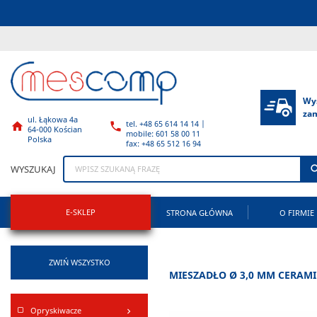
Wy
za
ul. Łąkowa 4a
tel. +48 65 614 14 14 |


64-000 Kościan
mobile: 601 58 00 11
Polska
fax: +48 65 512 16 94
WYSZUKAJ
E-SKLEP
STRONA GŁÓWNA
O FIRMIE
ZWIŃ WSZYSTKO
MIESZADŁO Ø 3,0 MM CERAM
Opryskiwacze
keyboard_arrow_right