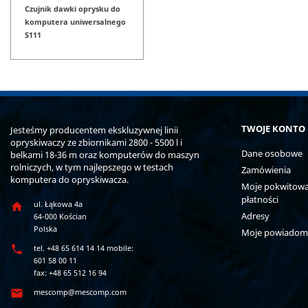
Czujnik dawki oprysku do
komputera uniwersalnego
S111
TWOJE KONTO
Jesteśmy producentem ekskluzywnej linii
opryskiwaczy ze zbiornikami 2800 - 5500 l i
Dane osobowe
belkami 18-36 m oraz komputerów do maszyn
rolniczych, w tym najlepszego w testach
Zamówienia
komputera do opryskiwacza.
Moje pokwitowan
płatności
ul. Łąkowa 4a

Adresy
64-000 Kościan
Polska
Moje powiadom

tel. +48 65 614 14 14 mobile:
601 58 00 11
fax: +48 65 512 16 94

mescomp@mescomp.com