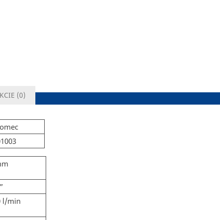
KCIE (
0
)
comec
01003
mm
”
 l/min