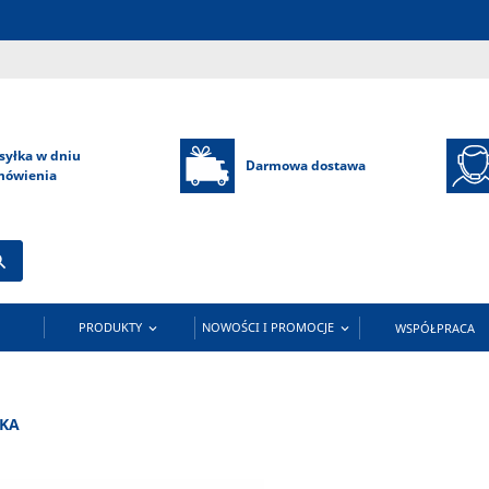
syłka w dniu
Darmowa dostawa
mówienia

PRODUKTY
NOWOŚCI I PROMOCJE
WSPÓŁPRACA


IKA