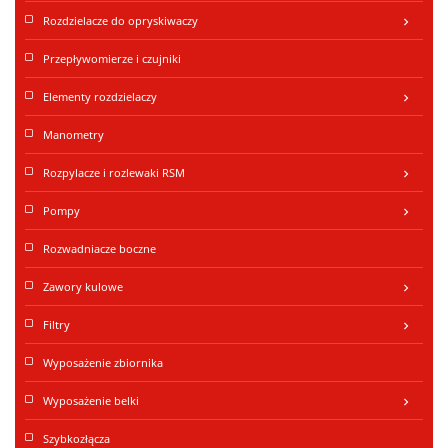
Rozdzielacze do opryskiwaczy
keyboard_arrow_right
Przepływomierze i czujniki
Elementy rozdzielaczy
keyboard_arrow_right
Manometry
Rozpylacze i rozlewaki RSM
keyboard_arrow_right
Pompy
keyboard_arrow_right
Rozwadniacze boczne
Zawory kulowe
keyboard_arrow_right
Filtry
keyboard_arrow_right
Wyposażenie zbiornika
Wyposażenie belki
keyboard_arrow_right
Szybkozłącza