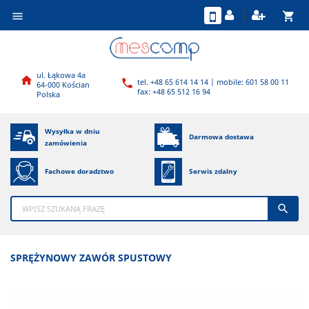
shopping_cart

ul. Łąkowa 4a

tel. +48 65 614 14 14 | mobile: 601 58 00 11

64-000 Kościan
fax: +48 65 512 16 94
Polska
Wysyłka w dniu
Darmowa dostawa
zamówienia
Fachowe doradztwo
Serwis zdalny

SPRĘŻYNOWY ZAWÓR SPUSTOWY