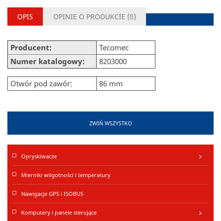
OPIS
OPINIE O PRODUKCIE (
0
)
Producent:
Tecomec
Numer katalogowy:
8203000
Otwór pod zawór:
86 mm
ZWIŃ WSZYSTKO
Opryskiwacze
keyboard_arrow_right
Mierniki wilgotności i temperatury
Nawigacje GPS i ISOBUS
Komputery i panele sterujące
keyboard_arrow_right