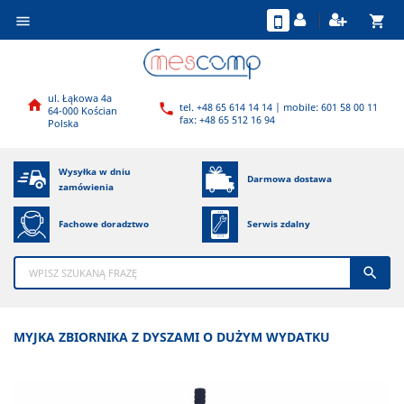
shopping_cart

ul. Łąkowa 4a

tel. +48 65 614 14 14 | mobile: 601 58 00 11

64-000 Kościan
fax: +48 65 512 16 94
Polska
Wysyłka w dniu
Darmowa dostawa
zamówienia
Fachowe doradztwo
Serwis zdalny

MYJKA ZBIORNIKA Z DYSZAMI O DUŻYM WYDATKU