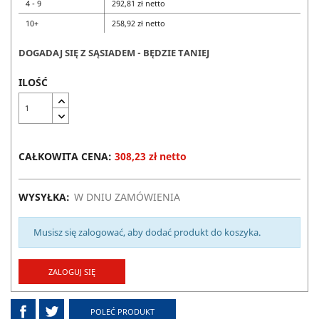
4 - 9
292,81 zł netto
10+
258,92 zł netto
DOGADAJ SIĘ Z SĄSIADEM - BĘDZIE TANIEJ
ILOŚĆ
CAŁKOWITA CENA:
308,23 zł netto
WYSYŁKA:
W DNIU ZAMÓWIENIA
Musisz się zalogować, aby dodać produkt do koszyka.
ZALOGUJ SIĘ
POLEĆ PRODUKT