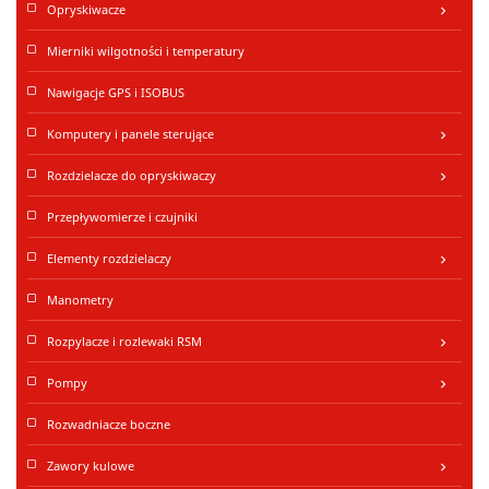
Opryskiwacze
keyboard_arrow_right
Mierniki wilgotności i temperatury
Nawigacje GPS i ISOBUS
Komputery i panele sterujące
keyboard_arrow_right
Rozdzielacze do opryskiwaczy
keyboard_arrow_right
Przepływomierze i czujniki
Elementy rozdzielaczy
keyboard_arrow_right
Manometry
Rozpylacze i rozlewaki RSM
keyboard_arrow_right
Pompy
keyboard_arrow_right
Rozwadniacze boczne
Zawory kulowe
keyboard_arrow_right