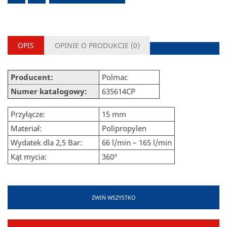
OPIS
OPINIE O PRODUKCIE (
0
)
Producent:
Polmac
Numer katalogowy:
635614CP
Przyłącze:
15 mm
Materiał:
Polipropylen
Wydatek dla 2,5 Bar:
66 l/min – 165 l/min
Kąt mycia:
360°
ZWIŃ WSZYSTKO