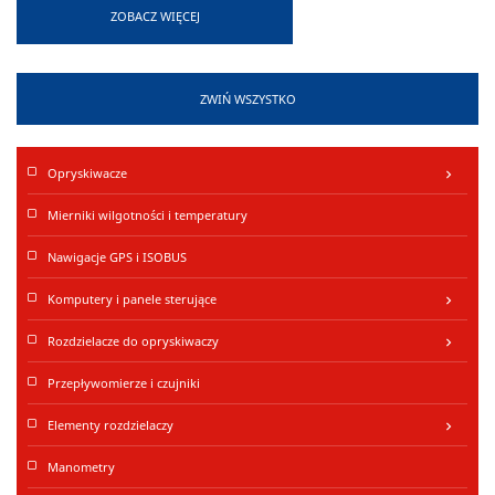
ZOBACZ WIĘCEJ
Maksymalne ciśnienie:
20 Bar
Sterowanie:
Silnik 12 V DC
ZWIŃ WSZYSTKO
Opryskiwacze
keyboard_arrow_right
Mierniki wilgotności i temperatury
Nawigacje GPS i ISOBUS
Komputery i panele sterujące
keyboard_arrow_right
Rozdzielacze do opryskiwaczy
keyboard_arrow_right
Przepływomierze i czujniki
Elementy rozdzielaczy
keyboard_arrow_right
Manometry