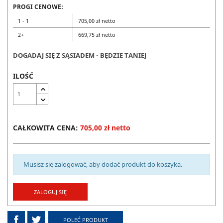
PROGI CENOWE:
1 - 1
705,00 zł netto
2+
669,75 zł netto
DOGADAJ SIĘ Z SĄSIADEM - BĘDZIE TANIEJ
ILOŚĆ
CAŁKOWITA CENA:
705,00 zł netto
Musisz się zalogować, aby dodać produkt do koszyka.
ZALOGUJ SIĘ
POLEĆ PRODUKT