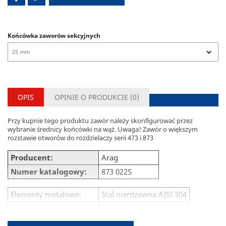
Końcówka zaworów sekcyjnych
OPIS
OPINIE O PRODUKCIE (
0
)
Przy kupnie tego produktu zawór należy skonfigurować przez
wybranie średnicy końcówki na wąż. Uwaga! Zawór o większym
rozstawie otworów do rozdzielaczy serii 473 i 873
Producent:
Arag
Numer katalogowy:
873 022S
Elementy metalowe:
Stal nierdzewna AISI 304
Czas regulacji:
7 s
Przepływ:
190 l/min