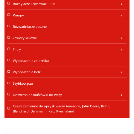
Rozpylacze i rozlewaki RSM
keyboard_arrow_right
Pompy
keyboard_arrow_right
Rozwadniacze boczne
Zawory kulowe
keyboard_arrow_right
Filtry
keyboard_arrow_right
Wyposażenie zbiornika
Wyposażenie belki
keyboard_arrow_right
Szybkozłącza
Uniwersalne końcówki do węży
keyboard_arrow_right
Części zamienne do opryskiwaczy Amazone, John Deere, Kuhn,
Blanchard, Dammann, Rau, Kverneland