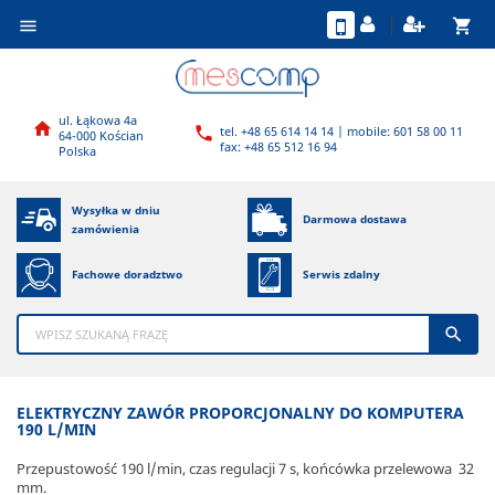
shopping_cart

ul. Łąkowa 4a

tel. +48 65 614 14 14 | mobile: 601 58 00 11

64-000 Kościan
fax: +48 65 512 16 94
Polska
Wysyłka w dniu
Darmowa dostawa
zamówienia
Fachowe doradztwo
Serwis zdalny

ELEKTRYCZNY ZAWÓR PROPORCJONALNY DO KOMPUTERA
190 L/MIN
Przepustowość 190 l/min, czas regulacji 7 s, końcówka przelewowa 32
mm.