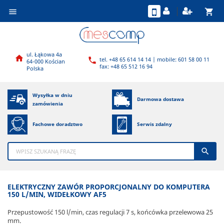
shopping_cart

ul. Łąkowa 4a

tel. +48 65 614 14 14 | mobile: 601 58 00 11

64-000 Kościan
fax: +48 65 512 16 94
Polska
Wysyłka w dniu
Darmowa dostawa
zamówienia
Fachowe doradztwo
Serwis zdalny

ELEKTRYCZNY ZAWÓR PROPORCJONALNY DO KOMPUTERA
150 L/MIN, WIDEŁKOWY AF5
Przepustowość 150 l/min, czas regulacji 7 s, końcówka przelewowa 25
mm.