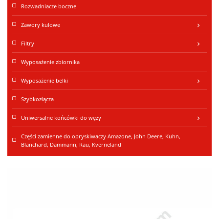
Rozwadniacze boczne
Zawory kulowe
keyboard_arrow_right
Filtry
keyboard_arrow_right
Wyposażenie zbiornika
Wyposażenie belki
keyboard_arrow_right
Szybkozłącza
Uniwersalne końcówki do węży
keyboard_arrow_right
Części zamienne do opryskiwaczy Amazone, John Deere, Kuhn,
Blanchard, Dammann, Rau, Kverneland