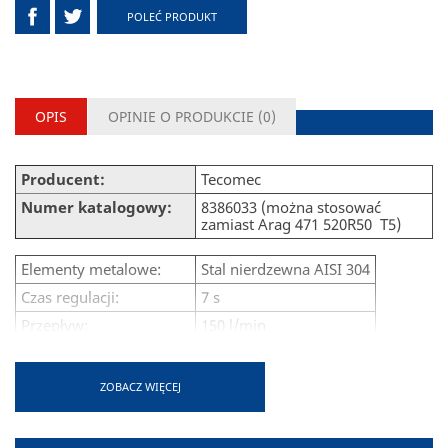
POLEĆ PRODUKT
OPIS
OPINIE O PRODUKCIE (
0
)
Producent:
Tecomec
Numer katalogowy:
8386033 (można stosować
zamiast Arag 471 520R50 T5)
Elementy metalowe:
Stal nierdzewna AISI 304
Czas regulacji:
7 s
Przepływ:
150 l/min
Końcówka na wąż:
25 mm
Maksymalne ciśnienie:
20 Bar
ZOBACZ WIĘCEJ
Sterowanie:
Silnik 12 V DC