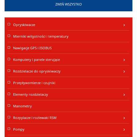
ZWIŃ WSZYSTKO
Opryskiwacze
keyboard_arrow_right
Mierniki wilgotności i temperatury
Nawigacje GPS i ISOBUS
Komputery i panele sterujące
keyboard_arrow_right
Rozdzielacze do opryskiwaczy
keyboard_arrow_right
Przepływomierze i czujniki
Elementy rozdzielaczy
keyboard_arrow_right
Manometry
Rozpylacze i rozlewaki RSM
keyboard_arrow_right
Pompy
keyboard_arrow_right