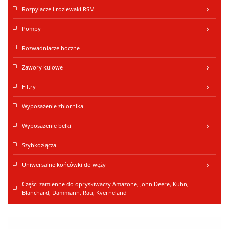
Rozpylacze i rozlewaki RSM
keyboard_arrow_right
Pompy
keyboard_arrow_right
Rozwadniacze boczne
Zawory kulowe
keyboard_arrow_right
Filtry
keyboard_arrow_right
Wyposażenie zbiornika
Wyposażenie belki
keyboard_arrow_right
Szybkozłącza
Uniwersalne końcówki do węży
keyboard_arrow_right
Części zamienne do opryskiwaczy Amazone, John Deere, Kuhn,
Blanchard, Dammann, Rau, Kverneland