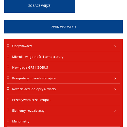
ZOBACZ WIĘCEJ
Sterowanie:
Silnik 12 V DC
Wyjście zaworu:
1”
ZWIŃ WSZYSTKO
Opryskiwacze
keyboard_arrow_right
Mierniki wilgotności i temperatury
Nawigacje GPS i ISOBUS
Komputery i panele sterujące
keyboard_arrow_right
Rozdzielacze do opryskiwaczy
keyboard_arrow_right
Przepływomierze i czujniki
Elementy rozdzielaczy
keyboard_arrow_right
Manometry