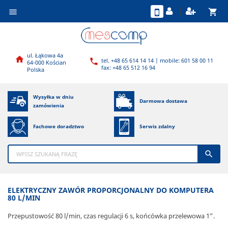
shopping_cart

ul. Łąkowa 4a

tel. +48 65 614 14 14 | mobile: 601 58 00 11

64-000 Kościan
fax: +48 65 512 16 94
Polska
Wysyłka w dniu
Darmowa dostawa
zamówienia
Fachowe doradztwo
Serwis zdalny

ELEKTRYCZNY ZAWÓR PROPORCJONALNY DO KOMPUTERA
80 L/MIN
Przepustowość 80 l/min, czas regulacji 6 s, końcówka przelewowa 1”.