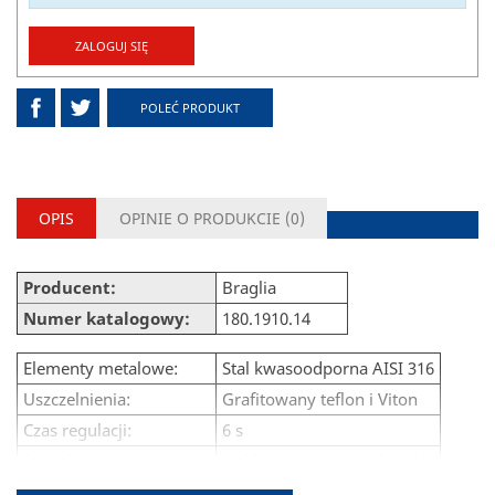
ZALOGUJ SIĘ
POLEĆ PRODUKT
OPIS
OPINIE O PRODUKCIE (
0
)
Producent:
Braglia
Numer katalogowy:
180.1910.14
Elementy metalowe:
Stal kwasoodporna AISI 316
Uszczelnienia:
Grafitowany teflon i Viton
Czas regulacji:
6 s
Przepływ:
80 l/min (stary 110 l/min)
Maksymalne ciśnienie:
40 Bar