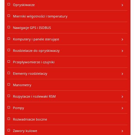
Opryskiwacze
keyboard_arrow_right
Mierniki wilgotności i temperatury
Nawigacje GPS i ISOBUS
Komputery i panele sterujące
keyboard_arrow_right
Rozdzielacze do opryskiwaczy
keyboard_arrow_right
Przepływomierze i czujniki
Elementy rozdzielaczy
keyboard_arrow_right
Manometry
Rozpylacze i rozlewaki RSM
keyboard_arrow_right
Pompy
keyboard_arrow_right
Rozwadniacze boczne
Zawory kulowe
keyboard_arrow_right