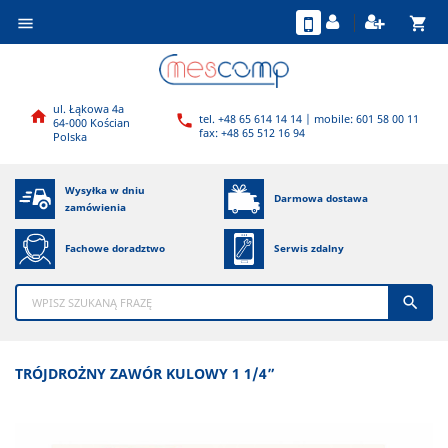
shopping_cart

ul. Łąkowa 4a

tel. +48 65 614 14 14 | mobile: 601 58 00 11

64-000 Kościan
fax: +48 65 512 16 94
Polska
Wysyłka w dniu
Darmowa dostawa
zamówienia
Fachowe doradztwo
Serwis zdalny

TRÓJDROŻNY ZAWÓR KULOWY 1 1/4”