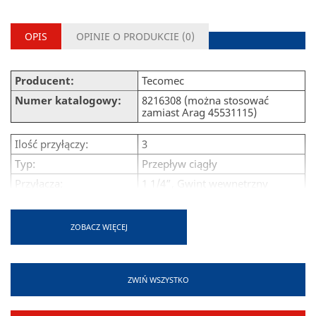
OPIS
OPINIE O PRODUKCIE (
0
)
Producent:
Tecomec
Numer katalogowy:
8216308 (można stosować
zamiast Arag 45531115)
Ilość przyłączy:
3
Typ:
Przepływ ciągły
Przyłącza:
1 1/4”, Gwint wewnętrzny
Ciśnienie maksymalne:
10 Bar
Materiał korpusu:
Polipropylen wzmocniony
ZOBACZ WIĘCEJ
włóknem szklanym
Uszczelnienie:
Teflon
Mocowanie:
Mosiądz
ZWIŃ WSZYSTKO