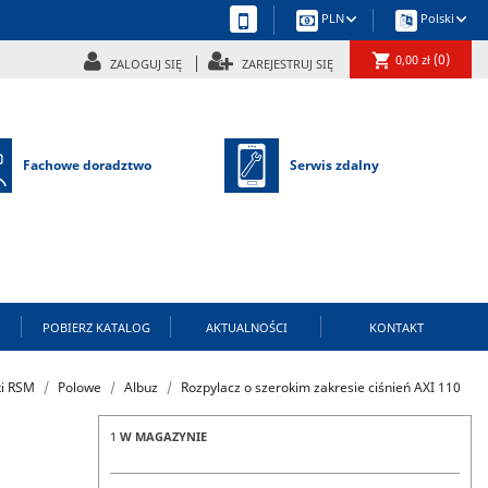
keyboard_arrow_down
keyboard_arrow_down
PLN
Polski
shopping_cart
(0)
0,00 zł
ZALOGUJ SIĘ
ZAREJESTRUJ SIĘ
Fachowe doradztwo
Serwis zdalny
POBIERZ KATALOG
AKTUALNOŚCI
KONTAKT
ki RSM
Polowe
Albuz
Rozpylacz o szerokim zakresie ciśnień AXI 110
1
W MAGAZYNIE