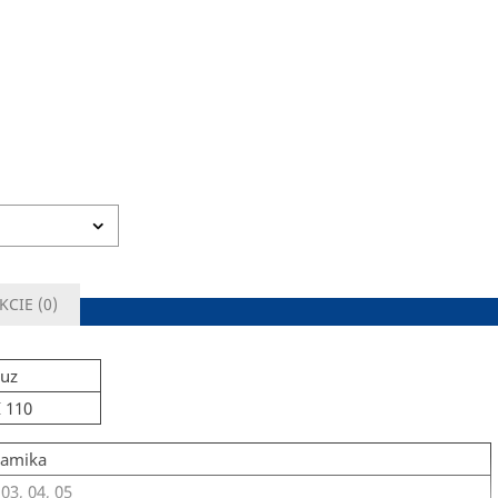
KCIE (
0
)
buz
 110
ramika
 03, 04, 05