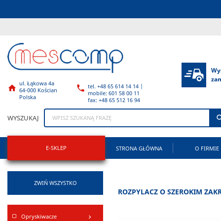
Wy
za
ul. Łąkowa 4a
tel. +48 65 614 14 14 |


64-000 Kościan
mobile: 601 58 00 11
Polska
fax: +48 65 512 16 94
WYSZUKAJ
E-SKLEP
STRONA GŁÓWNA
O FIRMIE
ZWIŃ WSZYSTKO
ROZPYLACZ O SZEROKIM ZAKRE
Opryskiwacze
keyboard_arrow_right