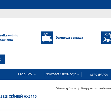
syłka w dniu
Darmowa dostawa
mówienia

PRODUKTY
NOWOŚCI I PROMOCJE
WSPÓŁPRACA


Strona główna
Rozpylacze i rozlewa
SIE CIŚNIEŃ AXI 110