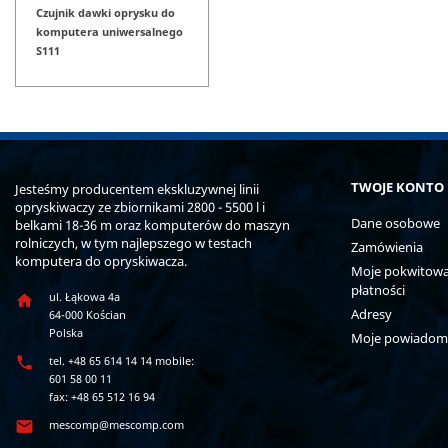
Czujnik dawki oprysku do
komputera uniwersalnego
S111
TWOJE KONTO
Jesteśmy producentem ekskluzywnej linii
opryskiwaczy ze zbiornikami 2800 - 5500 l i
Dane osobowe
belkami 18-36 m oraz komputerów do maszyn
rolniczych, w tym najlepszego w testach
Zamówienia
komputera do opryskiwacza.
Moje pokwitowan
płatności
ul. Łąkowa 4a

Adresy
64-000 Kościan
Polska
Moje powiadom

tel. +48 65 614 14 14 mobile:
601 58 00 11
fax: +48 65 512 16 94

mescomp@mescomp.com