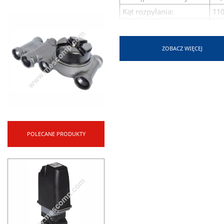
Kąt rozpylania:
110
Odporność na wiatr:
do 
Zalecane ciśnienie:
1,5
ZOBACZ WIĘCEJ
Mocowanie:
Ko
Wysokość:
11
Zalecane filtry:
(02
Minimalna wysokość
50
belki:
Zastosowanie:
Do 
POLECANE PRODUKTY
Zalety:
Wkł
Dro
Gru