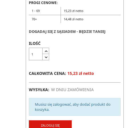
PROGI CENOWE:
1 - 69
15,23 zł netto
70+
14,48 zł netto
DOGADAJ SIĘ Z SĄSIADEM - BĘDZIE TANIEJ
ILOŚĆ
CAŁKOWITA CENA:
15,23 zł netto
WYSYŁKA:
W DNIU ZAMÓWIENIA
Musisz się zalogować, aby dodać produkt do
koszyka.
ZALOGUJ SIĘ