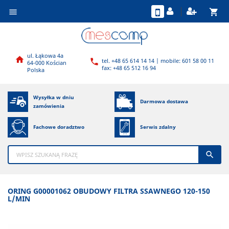
shopping_cart

ul. Łąkowa 4a

tel. +48 65 614 14 14 | mobile: 601 58 00 11

64-000 Kościan
fax: +48 65 512 16 94
Polska
Wysyłka w dniu
Darmowa dostawa
zamówienia
Fachowe doradztwo
Serwis zdalny

ORING G00001062 OBUDOWY FILTRA SSAWNEGO 120-150
L/MIN