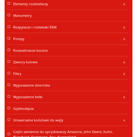
Elementy rozdzielaczy
keyboard_arrow_right
Manometry
Rozpylacze i rozlewaki RSM
keyboard_arrow_right
Pompy
keyboard_arrow_right
Rozwadniacze boczne
Zawory kulowe
keyboard_arrow_right
Filtry
keyboard_arrow_right
Wyposażenie zbiornika
Wyposażenie belki
keyboard_arrow_right
Szybkozłącza
Uniwersalne końcówki do węży
keyboard_arrow_right
Części zamienne do opryskiwaczy Amazone, John Deere, Kuhn,
Blanchard, Dammann, Rau, Kverneland